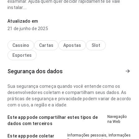
examinar. Ajuda quem quer decidir rapidamente se vale
instalar.
rjwe6k8ixucuna9xs36mkzuwxnxkgywtgw6mzn9buytfk88j
Atualizado em
parece leve no ponto de velocidade de carregamento ao
21 de junho de 2025
navegar por várias seções; as ações importantes
continuam visíveis. Esse equilíbrio torna o app mais
interessante para testar.
Cassino
Cartas
Apostas
Slot
Esportes
Segurança dos dados
Sua segurança começa quando você entende como os
desenvolvedores coletam e compartilham seus dados. As
práticas de segurança e privacidade podem variar de acordo
com o uso, a região e a idade.
Navegação
Este app pode compartilhar estes tipos de
na Web
dados com terceiros
Informações pessoais, Informações
Este app pode coletar