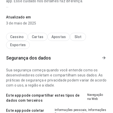
app. Esse cuidado nos detalhes faz diferença.
rmtp6s8hxncmfa9rk3j5kwdeeseptym3j34mu7nf parece
bem planejada no ponto de organização da tela em uma
Atualizado em
consulta rápida; a estrutura deixa claro o próximo passo.
3 de maio de 2025
Esse equilíbrio torna o app mais interessante para testar.
Cassino
Cartas
Apostas
Slot
Esportes
Segurança dos dados
Sua segurança começa quando você entende como os
desenvolvedores coletam e compartilham seus dados. As
práticas de segurança e privacidade podem variar de acordo
com o uso, a região e a idade.
Navegação
Este app pode compartilhar estes tipos de
na Web
dados com terceiros
Informações pessoais, Informações
Este app pode coletar