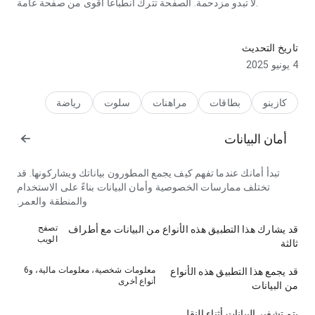
لا تبدو مزدحمة. الصفحة تترك انطباعا أقوى من صفحة عامة.
يظهر
8gk4ae9tj93uxxtygke9jrs4msgcvjyxm8qdsg52yb5u8afzg5edgj6
تاريخ التحديث
بمستوى مركز في جانب تدفق التنقل بعد العودة إلى الصفحة لاحقا؛
4 يونيو 2025
التسميات سهلة المتابعة. النتيجة العامة عملية وناضجة.
كازينو
بطاقات
مراهنات
سلوت
رياضة
أمان البيانات
تبدأ أمانك عندما تفهم كيف يجمع المطورون بياناتك ويشاركونها. قد
تختلف ممارسات الخصوصية وأمان البيانات بناءً على الاستخدام
والمنطقة والعمر.
تصفح
قد يشارك هذا التطبيق هذه الأنواع من البيانات مع أطراف
الويب
ثالثة
معلومات شخصية، معلومات مالية، و6
قد يجمع هذا التطبيق هذه الأنواع
أنواع أخرى
من البيانات
يتم تشفير البيانات أثناء النقل