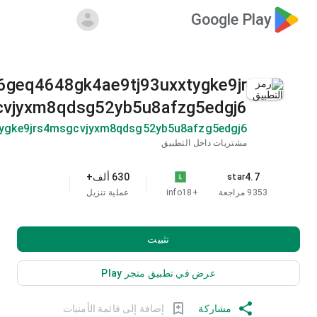
Google Play
geq4648gk4ae9tj93uxxtygke9jr
vjyxm8qdsg52yb5u8afzg5edgj6
tygke9jrs4msgcvjyxm8qdsg52yb5u8afzg5edgj6
مشتريات داخل التطبيق
4.7
630 ألف+
star
9353 مراجعة
+18
info
عملية تنزيل
تثبيت
عرض في تطبيق متجر Play
مشاركة
إضافة إلى قائمة الأمنيات