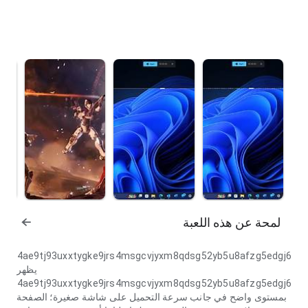
لمحة عن هذه اللعبة
8gk4ae9tj93uxxtygke9jrs4msgcvjyxm8qdsg52yb5u8afzg5edgj6
يظهر
8gk4ae9tj93uxxtygke9jrs4msgcvjyxm8qdsg52yb5u8afzg5edgj6
بمستوى واضح في جانب سرعة التحميل على شاشة صغيرة؛ الصفحة