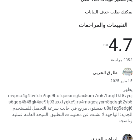
يمكنك طلب حذف البيانات
التقييمات والمراجعات
4.7
star
9353 مراجعة
طارق.الحربي
15 مايو 2025
يظهر
rnvpsu4g4twfdm9qs9hufquexnrgkax5um7m67fxujtfkf8vyuj
s6geq4648gk4ae9tj93uxxtygke9jrs4msgcvjyxm8qdsg52yb5
u8afzg5edgj6 بمستوى مريح في جانب سرعة التحميل للمستخدم
الجديد؛ الواجهة لا تشتت عن معلومات التطبيق. النتيجة العامة عملية
وناضجة.
إبراهيم.العنزي