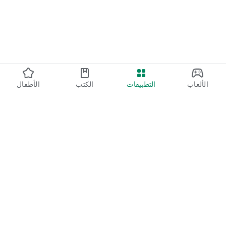
الألعاب
التطبيقات
الكتب
الأطفال
Google Play
Play Pass
نقاط Play
بطاقات الهدايا