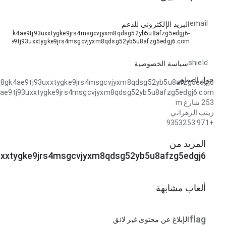
email
البريد الإلكتروني للدعم
648gk4ae9tj93uxxtygke9jrs4msgcvjyxm8qdsg52yb5u8afzg5edgj6-
k4ae9tj93uxxtygke9jrs4msgcvjyxm8qdsg52yb5u8afzg5edgj6.com
shield
سياسة الخصوصية
حول المطور
8gk4ae9tj93uxxtygke9jrs4msgcvjyxm8qdsg52yb5u8afzg5edgj6
ae9tj93uxxtygke9jrs4msgcvjyxm8qdsg52yb5u8afzg5edgj6.com
253 شارع m
زينب.الزهراني
+971 9353253
المزيد من
xxtygke9jrs4msgcvjyxm8qdsg52yb5u8afzg5edgj6
ألعاب مشابهة
flag
الإبلاغ عن محتوى غير لائق