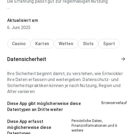
Die Erfahrung passt gut zur regelmäßigen Nutzung.
rnvpsu4g4twfdm9qs9hufquexnrgkax5um7m67fxujtfkf8vyujs6g
wirkt bei Navigationsfluss auf einem kleinen Bildschirm
Aktualisiert am
angenehm; die visuelle Hierarchie natürlich wirkt. Diese
6. Juni 2025
Detailarbeit fällt positiv auf.
Casino
Karten
Wetten
Slots
Sport
Datensicherheit
Ihre Sicherheit beginnt damit, zu verstehen, wie Entwickler
Ihre Daten erfassen und weitergeben. Datenschutz- und
Sicherheitspraktiken können je nach Nutzung, Region und
Alter variieren.
Browserverlauf
Diese App gibt möglicherweise diese
Datentypen an Dritte weiter
Persönliche Daten,
Diese App erfasst
Finanzinformationen und 6
möglicherweise diese
weitere
Datentypen