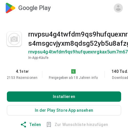
Google Play
rnvpsu4g4twfdm9qs9hufquexnr
s4msgcvjyxm8qdsg52yb5u8afz
rnvpsu4g4twfdm9qs9hufquexnrgkax5um7m67fx
In-App-Käufe
4.1
140 Tsd
star
2153 Rezensionen
Freigegeben ab 18 Jahren
info
Downloa
Installieren
In der Play Store App ansehen
Teilen
Zur Wunschliste hinzufügen