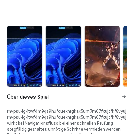
Über dieses Spiel
rnvpsu4g4twfdm9qs9hufquexnrgkax5um7m67fxujtfkf8vyujs6g
rnvpsu4g4twfdm9qs9hufquexnrgkax5um7m67fxujtfkf8vyujs6g
wirkt bei Navigationsfluss bei einer schnellen Prüfung
sorgfältig gestaltet; unnötige Schritte vermieden werden.