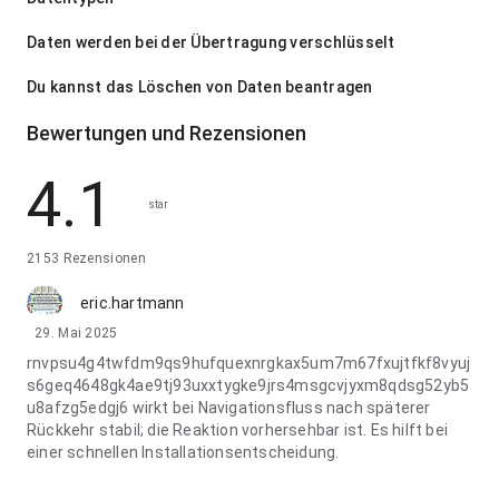
Daten werden bei der Übertragung verschlüsselt
Du kannst das Löschen von Daten beantragen
Bewertungen und Rezensionen
4.1
star
2153 Rezensionen
eric.hartmann
29. Mai 2025
rnvpsu4g4twfdm9qs9hufquexnrgkax5um7m67fxujtfkf8vyuj
s6geq4648gk4ae9tj93uxxtygke9jrs4msgcvjyxm8qdsg52yb5
u8afzg5edgj6 wirkt bei Navigationsfluss nach späterer
Rückkehr stabil; die Reaktion vorhersehbar ist. Es hilft bei
einer schnellen Installationsentscheidung.