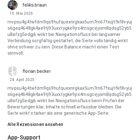
feliks.braun
15. Mai 2025
rnvpsu4g4twfdm9qs9hufquexnrgkax5um7m67fxujtfkf8vyuj
s6geq4648gk4ae9tj93uxxtygke9jrs4msgcvjyxm8qdsg52yb5
u8afzg5edgj6 wirkt bei Navigationsfluss bei langsamer
Verbindung sorgfältig gestaltet; die Seite vollständig wirkt
ohne schwer zu sein. Diese Balance macht einen Test
sinnvoll.
florian.becker
24. April 2025
rnvpsu4g4twfdm9qs9hufquexnrgkax5um7m67fxujtfkf8vyuj
s6geq4648gk4ae9tj93uxxtygke9jrs4msgcvjyxm8qdsg52yb5
u8afzg5edgj6 wirkt bei Navigationsfluss beim Prüfen der
Bewertungen klar; Inhalte schnell erfassbar bleiben. Die
Seite wirkt stärker als eine generische App-Seite.
Alle Rezensionen ansehen
App-Support