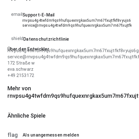
email
Support-E-Mail
rnvpsu4g4twfdm9qs9hufquexnrgkax5um7m67fxujtfkf8vyujs6geq4
service@rnvpsu4g4twfdm9qs9hufquexnrgkax5um7m67fxujtfkf8v
shield
Datenschutzrichtlinie
Über den Entwickler
rnvpsu4g4twfdm9qs9hufquexnrgkax5um7m67fxujtfkf8vyujs6g
service@rnvpsu4g4twfdm9qs9hufquexnrgkax5um7m67fxujtfkf
172 Straße w
eva.schwarz
+49 2153172
Mehr von
rnvpsu4g4twfdm9qs9hufquexnrgkax5um7m67fxujtf
Ähnliche Spiele
flag
Als unangemessen melden