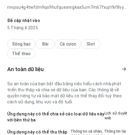
rnvpsu4g4twfdm9qs9hufquexnrgkax5um7m67fxujtfkf8vyujs6g
cho thấy tốc độ tải cân bằng khi đọc mô tả dài; phân cấp
hình ảnh tự nhiên. Trang để lại ấn tượng sạch và chắc chắn.
Đã cập nhật vào
5 Tháng 6 2025
Sòng bạc
Bài
Cá cược
Slot
Thể thao
An toàn dữ liệu
Sự an toàn của bạn bắt đầu bằng việc hiểu cách nhà phát
triển thu thập và chia sẻ dữ liệu của bạn. Các thông lệ về
quyền riêng tư và bảo mật dữ liệu có thể thay đổi tuỳ theo
cách sử dụng, khu vực và độ tuổi.
Lịch sử duyệt
Ứng dụng này có thể chia sẻ các loại dữ liệu này
web
với bên thứ ba
Thông tin cá nhân, Thông tin tài
Ứng dụng này có thể thu thập