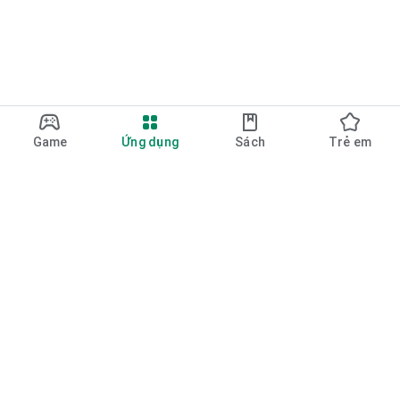
Game
Ứng dụng
Sách
Trẻ em
Google Play
Play Pass
Play Points
Thẻ quà tặng
Đổi mã