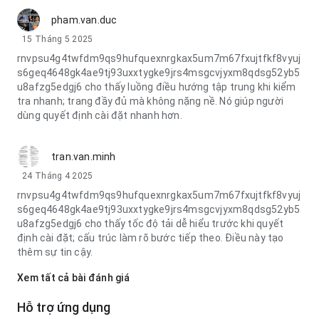
pham.van.duc
15 Tháng 5 2025
rnvpsu4g4twfdm9qs9hufquexnrgkax5um7m67fxujtfkf8vyuj
s6geq4648gk4ae9tj93uxxtygke9jrs4msgcvjyxm8qdsg52yb5
u8afzg5edgj6 cho thấy luồng điều hướng tập trung khi kiểm
tra nhanh; trang đầy đủ mà không nặng nề. Nó giúp người
dùng quyết định cài đặt nhanh hơn.
tran.van.minh
24 Tháng 4 2025
rnvpsu4g4twfdm9qs9hufquexnrgkax5um7m67fxujtfkf8vyuj
s6geq4648gk4ae9tj93uxxtygke9jrs4msgcvjyxm8qdsg52yb5
u8afzg5edgj6 cho thấy tốc độ tải dễ hiểu trước khi quyết
định cài đặt; cấu trúc làm rõ bước tiếp theo. Điều này tạo
thêm sự tin cậy.
Xem tất cả bài đánh giá
Hỗ trợ ứng dụng