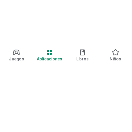
Juegos
Aplicaciones
Libros
Niños
Google Play
Play Pass
Play Points