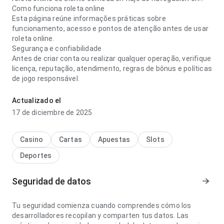
una revisión rápida; la interfaz no distrae de la información
Como funciona roleta online
de la app. Esto transmite más confianza.
Esta página reúne informações práticas sobre
funcionamento, acesso e pontos de atenção antes de usar
roleta online.
Segurança e confiabilidade
Antes de criar conta ou realizar qualquer operação, verifique
licença, reputação, atendimento, regras de bônus e políticas
de jogo responsável.
Actualizado el
17 de diciembre de 2025
Casino
Cartas
Apuestas
Slots
Deportes
Seguridad de datos
Tu seguridad comienza cuando comprendes cómo los
desarrolladores recopilan y comparten tus datos. Las