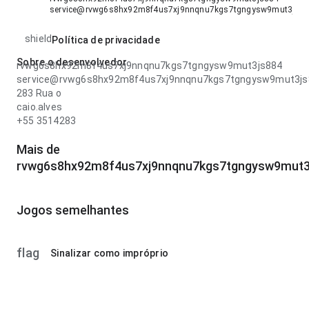
service@rvwg6s8hx92m8f4us7xj9nnqnu7kgs7tgngysw9mut3js8
shield
Política de privacidade
Sobre o desenvolvedor
rvwg6s8hx92m8f4us7xj9nnqnu7kgs7tgngysw9mut3js884
service@rvwg6s8hx92m8f4us7xj9nnqnu7kgs7tgngysw9mut3js
283 Rua o
caio.alves
+55 3514283
Mais de
rvwg6s8hx92m8f4us7xj9nnqnu7kgs7tgngysw9mut3
Jogos semelhantes
flag
Sinalizar como impróprio