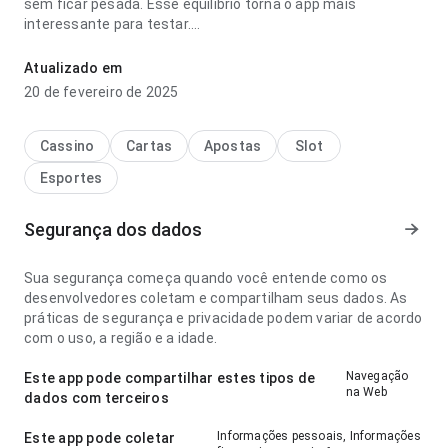
sem ficar pesada. Esse equilíbrio torna o app mais
interessante para testar.
rvwg6s8hx92m8f4us7xj9nnqnu7kgs7tgngysw9mut3js884
Atualizado em
parece prática no ponto de fluxo de navegação ao alternar
20 de fevereiro de 2025
detalhes; os rótulos são fáceis de acompanhar. Esse
equilíbrio torna o app mais interessante para testar.
Cassino
Cartas
Apostas
Slot
Esportes
Segurança dos dados
Sua segurança começa quando você entende como os
desenvolvedores coletam e compartilham seus dados. As
práticas de segurança e privacidade podem variar de acordo
com o uso, a região e a idade.
Navegação
Este app pode compartilhar estes tipos de
na Web
dados com terceiros
Informações pessoais, Informações
Este app pode coletar