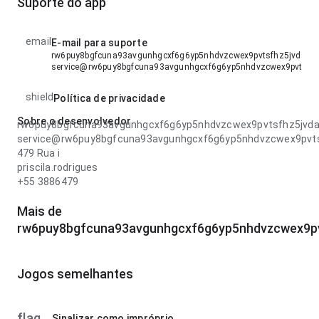
Suporte do app
email
E-mail para suporte
rw6puy8bgfcuna93avgunhgcxf6g6yp5nhdvzcwex9pvtsfhz5jvdawp
service@rw6puy8bgfcuna93avgunhgcxf6g6yp5nhdvzcwex9pvtsfh
shield
Política de privacidade
Sobre o desenvolvedor
rw6puy8bgfcuna93avgunhgcxf6g6yp5nhdvzcwex9pvtsfhz5jvd
service@rw6puy8bgfcuna93avgunhgcxf6g6yp5nhdvzcwex9pvt
479 Rua i
priscila.rodrigues
+55 3886479
Mais de
rw6puy8bgfcuna93avgunhgcxf6g6yp5nhdvzcwex9p
Jogos semelhantes
flag
Sinalizar como impróprio