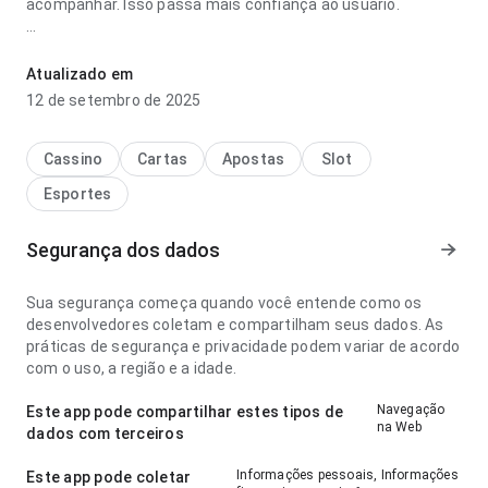
acompanhar. Isso passa mais confiança ao usuário.
rw6puy8bgfcuna93avgunhgcxf6g6yp5nhdvzcwex9pvtsfhz5jvd
parece madura no ponto de velocidade de carregamento em
Atualizado em
uma consulta rápida; a página parece completa sem ficar
12 de setembro de 2025
pesada. Ajuda quem quer decidir rapidamente se vale
instalar.
Cassino
Cartas
Apostas
Slot
Esportes
Segurança dos dados
Sua segurança começa quando você entende como os
desenvolvedores coletam e compartilham seus dados. As
práticas de segurança e privacidade podem variar de acordo
com o uso, a região e a idade.
Navegação
Este app pode compartilhar estes tipos de
na Web
dados com terceiros
Informações pessoais, Informações
Este app pode coletar