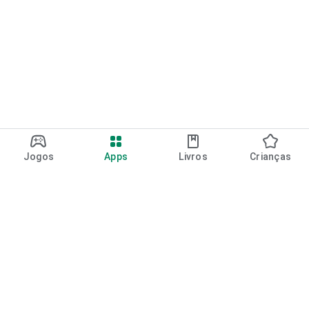
Jogos
Apps
Livros
Crianças
Google Play
Play Pass