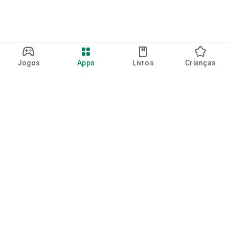
Jogos
Apps
Livros
Crianças
Google Play
Play Pass
Pontos do Play Points
Vales-presente
Resgatar
Política de reembolso