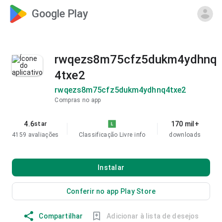
Google Play
rwqezs8m75cfz5dukm4ydhnq
4txe2
rwqezs8m75cfz5dukm4ydhnq4txe2
Compras no app
4.6
170 mil+
star
4159 avaliações
Classificação Livre
info
downloads
Instalar
Conferir no app Play Store
Compartilhar
Adicionar à lista de desejos