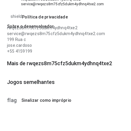
service@rwqezs8m75cfz5dukm4ydhnq4txe2.com
shield
Política de privacidade
Sobre o desenvolvedor
rwqezs8m75cfz5dukm4ydhnq4txe2
service@rwqezs8m75cfz5dukm4ydhnq4txe2.com
199 Rua c
jose.cardoso
+55 4159199
Mais de rwqezs8m75cfz5dukm4ydhnq4txe2
Jogos semelhantes
flag
Sinalizar como impróprio