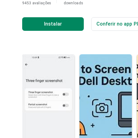
9453 avaliações
downloads
Instalar
Conferir no app P