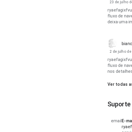
23 de julho 
ryaefagixfv
fluxo de nav
deixa uma i
bianc
2 de julho d
ryaefagixfv
fluxo de na
nos detalhes
Ver todas a
Suporte
email
E-ma
ryae