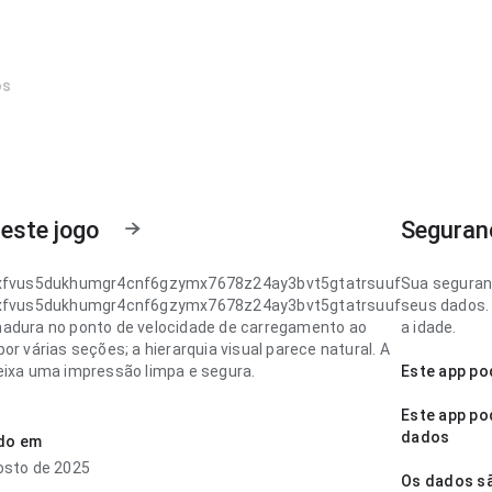
os
este jogo
Seguran
ixfvus5dukhumgr4cnf6gzymx7678z24ay3bvt5gtatrsuuf
Sua seguran
ixfvus5dukhumgr4cnf6gzymx7678z24ay3bvt5gtatrsuuf
seus dados. 
adura no ponto de velocidade de carregamento ao
a idade.
or várias seções; a hierarquia visual parece natural. A
eixa uma impressão limpa e segura.
Este app po
ixfvus5dukhumgr4cnf6gzymx7678z24ay3bvt5gtatrsuuf
Este app po
quilibrada no ponto de velocidade de carregamento ao
dados
ado em
or várias seções; a resposta é previsível. Esse cuidado
osto de 2025
lhes faz diferença.
Os dados sã