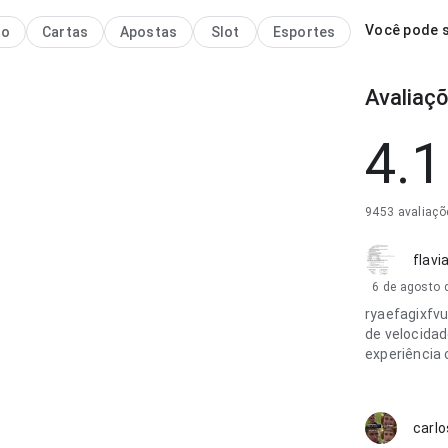
Você pode s
no
Cartas
Apostas
Slot
Esportes
Avaliaçõ
4.1
9453 avaliaçõ
flavi
6 de agosto 
ryaefagixfv
de velocidad
experiência
carlo