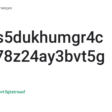
rianças
us5dukhumgr4c
78z24ay3bvt5g
vt5gtatrsuuf