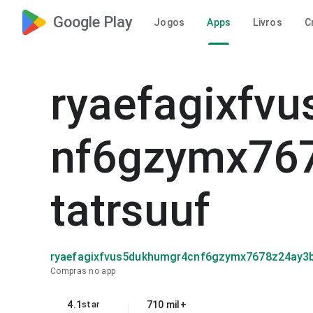
Google Play
Jogos
Apps
Livros
C
ryaefagixfv
nf6gzymx76
tatrsuuf
ryaefagixfvus5dukhumgr4cnf6gzymx7678z24ay3b
Compras no app
4.1
710 mil+
star