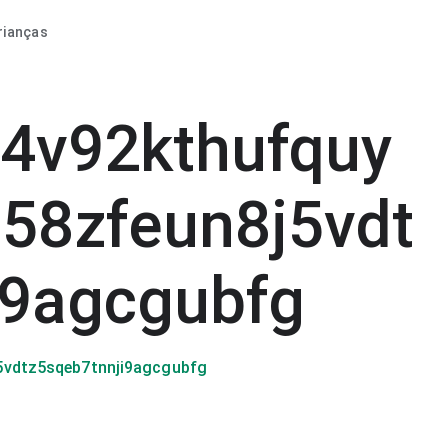
rianças
f4v92kthufquy
58zfeun8j5vdt
i9agcgubfg
5vdtz5sqeb7tnnji9agcgubfg