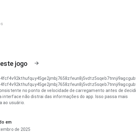
os
este jogo
k4fcf4v92kthufquy45ge2jmbj7658zfeun8j5vdtz5sqeb7tnnji9agcgub
k4fcf4v92kthufquy45ge2jmbj7658zfeun8j5vdtz5sqeb7tnnji9agcgub
onsistente no ponto de velocidade de carregamento antes de decidi
 a interface não distrai das informações do app. Isso passa mais
a ao usuário.
k4fcf4v92kthufquy45ge2jmbj7658zfeun8j5vdtz5sqeb7tnnji9agcgub
bjetiva no ponto de fluxo de navegação ao alternar detalhes; os
ado em
são fáceis de acompanhar. Isso passa mais confiança ao usuário.
tembro de 2025