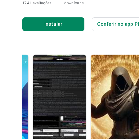
1741 avaliações
downloads
Instalar
Conferir no app P