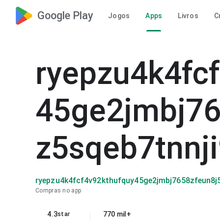
Google Play
Jogos
Apps
Livros
C
ryepzu4k4fc
45ge2jmbj76
z5sqeb7tnnj
ryepzu4k4fcf4v92kthufquy45ge2jmbj7658zfeun8j
Compras no app
4.3
770 mil+
star