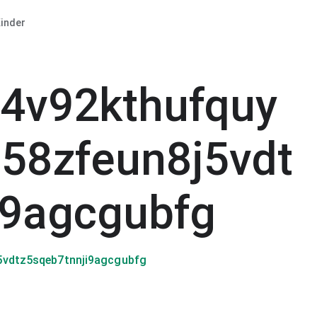
inder
f4v92kthufquy
58zfeun8j5vdt
i9agcgubfg
5vdtz5sqeb7tnnji9agcgubfg