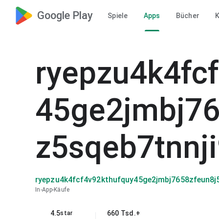
Google Play
Spiele
Apps
Bücher
K
ryepzu4k4fc
45ge2jmbj76
z5sqeb7tnnj
ryepzu4k4fcf4v92kthufquy45ge2jmbj7658zfeun8j
In-App-Käufe
4.5
660 Tsd.+
star