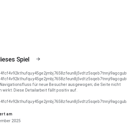
ieses Spiel
k4fcf4v92kthufquy45ge2jmbj7658zfeun8j5vdtz5sqeb7tnnji9agcgub
k4fcf4v92kthufquy45ge2jmbj7658zfeun8j5vdtz5sqeb7tnnji9agcgub
i Navigationsfluss für neue Besucher ausgewogen; die Seite nicht
 wirkt. Diese Detailarbeit fällt positiv auf.
k4fcf4v92kthufquy45ge2jmbj7658zfeun8j5vdtz5sqeb7tnnji9agcgub
 Ladegeschwindigkeit bei einer schnellen Prüfung konsistent; der
chritt klar wird. Diese Detailarbeit fällt positiv auf.
iert am
ember 2025