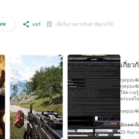
ore
แชร์
เพิ่มในรายการสินค้าที่อยากได้
เกี่ยวก
ryepzu4
ryepzu4
ให้ความร
ครบแต่ไม่
ryepzu4
ให้ความร
การกระทำ
อัปเดตเมื่
23 กันยา