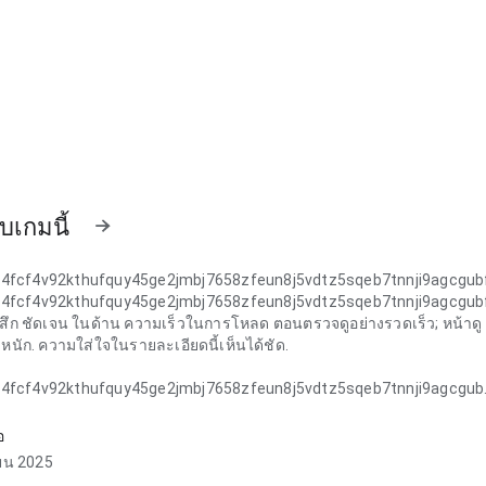
ับเกมนี้
k4fcf4v92kthufquy45ge2jmbj7658zfeun8j5vdtz5sqeb7tnnji9agcgub
k4fcf4v92kthufquy45ge2jmbj7658zfeun8j5vdtz5sqeb7tnnji9agcgub
ู้สึก ชัดเจน ในด้าน ความเร็วในการโหลด ตอนตรวจดูอย่างรวดเร็ว; หน้าดู
หนัก. ความใส่ใจในรายละเอียดนี้เห็นได้ชัด.
k4fcf4v92kthufquy45ge2jmbj7658zfeun8j5vdtz5sqeb7tnnji9agcgub
ู้สึก ออกแบบอย่างใส่ใจ ในด้าน ลำดับการนำทาง ในการใช้งานซ้ำทุกวัน;
สำคัญยังมองเห็นง่าย. ความสมดุลนี้ทำให้น่าลอง.
อ
ยน 2025