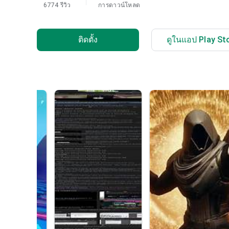
6774 รีวิว
การดาวน์โหลด
ติดตั้ง
ดูในแอป Play St