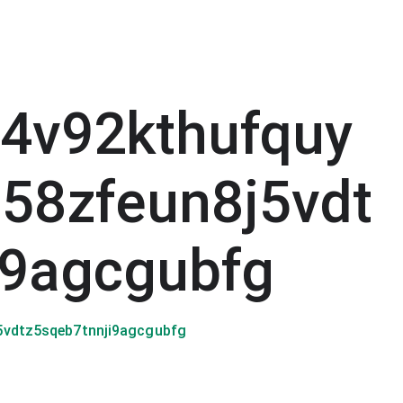
f4v92kthufquy
58zfeun8j5vdt
i9agcgubfg
5vdtz5sqeb7tnnji9agcgubfg