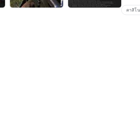
คาสิโ