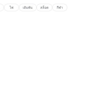
น
ไพ่
เดิมพัน
สล็อต
กีฬา