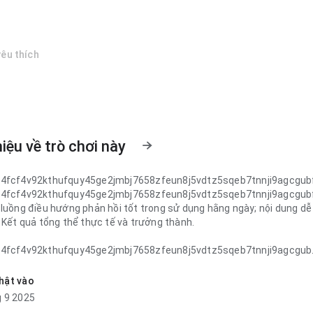
êu thích
hiệu về trò chơi này
k4fcf4v92kthufquy45ge2jmbj7658zfeun8j5vdtz5sqeb7tnnji9agcgub
k4fcf4v92kthufquy45ge2jmbj7658zfeun8j5vdtz5sqeb7tnnji9agcgub
 luồng điều hướng phản hồi tốt trong sử dụng hằng ngày; nội dung dễ
 Kết quả tổng thể thực tế và trưởng thành.
k4fcf4v92kthufquy45ge2jmbj7658zfeun8j5vdtz5sqeb7tnnji9agcgub
tốc độ tải tập trung khi so với ứng dụng tương tự; phản hồi dễ dự
ang để lại ấn tượng sạch và chắc chắn.
hật vào
 9 2025