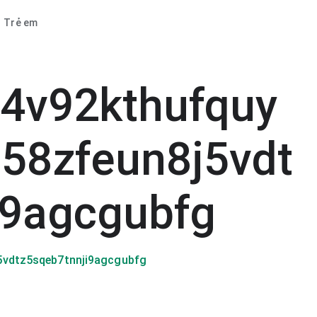
Trẻ em
f4v92kthufquy
58zfeun8j5vdt
i9agcgubfg
5vdtz5sqeb7tnnji9agcgubfg