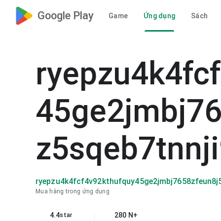
Google Play
Game
Ứng dụng
Sách
ryepzu4k4fc
45ge2jmbj76
z5sqeb7tnnj
ryepzu4k4fcf4v92kthufquy45ge2jmbj7658zfeun8j
Mua hàng trong ứng dụng
4.4
280 N+
star