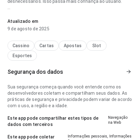
desnecessários. Isso passa mais confiança ao usuário.
ryspsk8wgfbf6a92kheu4hgcxnxkgs7tg7xf574rjhtmdf8bz5sykjj
parece prática no ponto de fluxo de navegação ao alternar
Atualizado em
detalhes; a experiência evita passos desnecessários. O
9 de agosto de 2025
resultado geral parece prático e maduro.
Cassino
Cartas
Apostas
Slot
Esportes
Segurança dos dados
Sua segurança começa quando você entende como os
desenvolvedores coletam e compartilham seus dados. As
práticas de segurança e privacidade podem variar de acordo
com o uso, a região e a idade.
Navegação
Este app pode compartilhar estes tipos de
na Web
dados com terceiros
Informações pessoais, Informações
Este app pode coletar