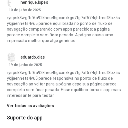
henrique.lopes
10 de julho de 2025
ryspsk8wgfbf6a92kheu4hgcxnxkgs7tg7xf574rjhtmdf8bz5s
ykjjaenhets4vu5 parece equilibrada no ponto de fluxo de
navegação comparando com apps parecidos; a página
parece completa sem ficar pesada. A página causa uma
impressão melhor que algo genérico.
eduardo.dias
19 de junho de 2025
ryspsk8wgfbf6a92kheu4hgcxnxkgs7tg7xf574rjhtmdf8bz5s
ykjjaenhets4vu5 parece responsiva no ponto de fluxo de
navegação ao voltar para a página depois; a página parece
completa sem ficar pesada. Esse equilíbrio torna o app mais
interessante para testar.
Ver todas as avaliações
Suporte do app