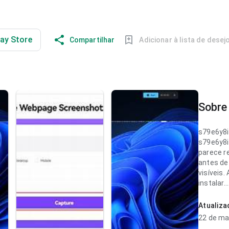
lay Store
Compartilhar
Adicionar à lista de desej
Sobre 
s79e6y8
s79e6y8
parece r
antes de
visíveis.
instalar.
s79e6y8
Atualiz
parece b
22 de ma
carregam