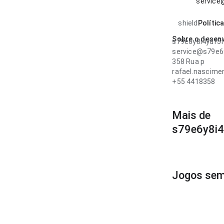
service
shield
Polític
Sobre o desen
s79e6y8i4ydf5
service@s79e6
358 Rua p
rafael.nascime
+55 4418358
Mais de
s79e6y8i
Jogos sem