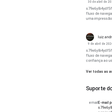
30 de abril de 2
s79e6y8i4ydf5
fluxo de navega
uma impressão 
luiz.and
9 de abril de 202
s79e6y8i4ydf5
fluxo de navega
confiança ao us
Ver todas as a
Suporte d
email
E-mail 
s79e6y8