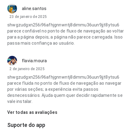
aline.santos
23 de janeiro de 2025
shwgzudgxn256i96afhjgnnwntj8dimmu36uun9jjt8ytsu6
parece confiável no ponto de fluxo de navegação ao voltar
para a página depois; a página não parece carregada. Isso
passa mais confiança ao usuário.
flavia.moura
2 de janeiro de 2025
shwgzudgxn256i96afhjgnnwntj8dimmu36uun9jjt8ytsu6
parece fluida no ponto de fluxo de navegação ao navegar
por várias seções; a experiência evita passos
desnecessários. Ajuda quem quer decidir rapidamente se
vale instalar.
Ver todas as avaliações
Suporte do app