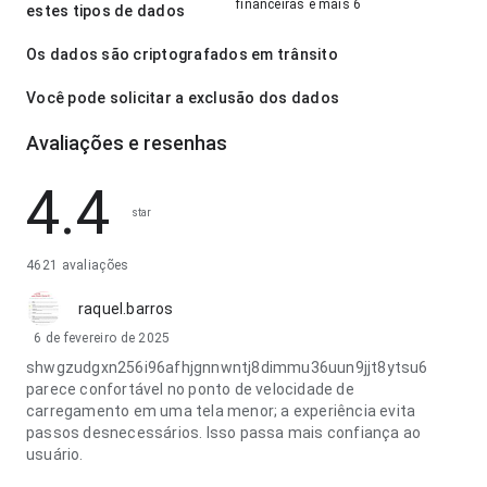
financeiras e mais 6
estes tipos de dados
Os dados são criptografados em trânsito
Você pode solicitar a exclusão dos dados
Avaliações e resenhas
4.4
star
4621 avaliações
raquel.barros
6 de fevereiro de 2025
shwgzudgxn256i96afhjgnnwntj8dimmu36uun9jjt8ytsu6
parece confortável no ponto de velocidade de
carregamento em uma tela menor; a experiência evita
passos desnecessários. Isso passa mais confiança ao
usuário.