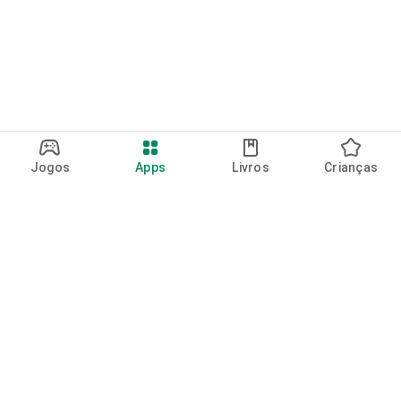
Jogos
Apps
Livros
Crianças
Google Play
Play Pass
Pontos do Play Points
Vales-presente