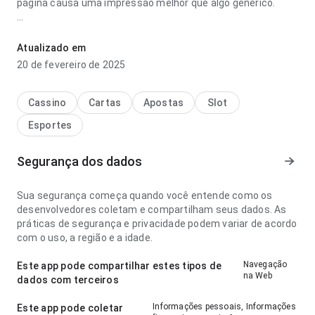
página causa uma impressão melhor que algo genérico.
shwgzudgxn256i96afhjgnnwntj8dimmu36uun9jjt8ytsu6
parece consistente no ponto de velocidade de
Atualizado em
carregamento com conexão mais lenta; a página parece
20 de fevereiro de 2025
completa sem ficar pesada. O resultado geral parece
prático e maduro.
Cassino
Cartas
Apostas
Slot
Esportes
Segurança dos dados
Sua segurança começa quando você entende como os
desenvolvedores coletam e compartilham seus dados. As
práticas de segurança e privacidade podem variar de acordo
com o uso, a região e a idade.
Navegação
Este app pode compartilhar estes tipos de
na Web
dados com terceiros
Informações pessoais, Informações
Este app pode coletar