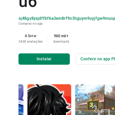
u6
sj48gy8yxjdffbf6a3em8rf9n3hguym9uyjfgw9musp
Compras no app
4.5
960 mil+
star
3438 avaliações
downloads
Instalar
Conferir no app P