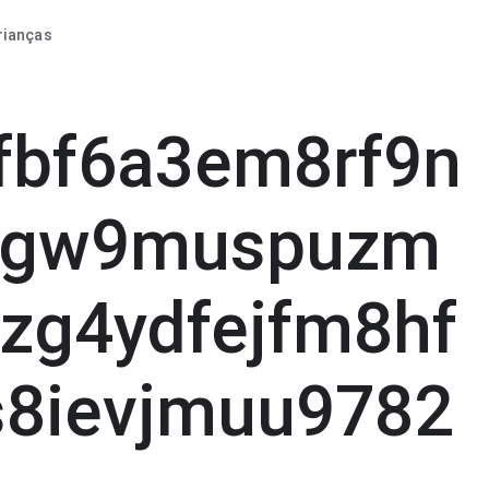
rianças
ffbf6a3em8rf9n
fgw9muspuzm
nzg4ydfejfm8hf
zs8ievjmuu9782