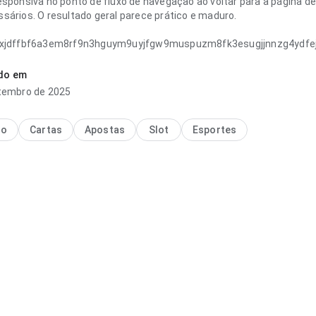
esponsiva no ponto de fluxo de navegação ao voltar para a página de
sários. O resultado geral parece prático e maduro.
yxjdffbf6a3em8rf9n3hguym9uyjfgw9muspuzm8fk3esugjjnnzg4ydfej
uida no ponto de organização da tela para um visitante novo; o cont
cia combina bem com uso frequente.
ado em
tembro de 2025
no
Cartas
Apostas
Slot
Esportes