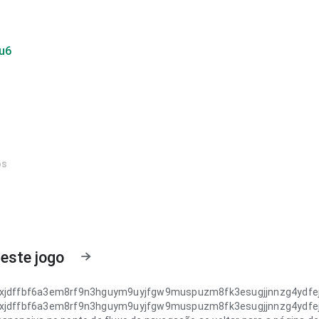
u6
os
este jogo
yxjdffbf6a3em8rf9n3hguym9uyjfgw9muspuzm8fk3esugjjnnzg4ydfej
yxjdffbf6a3em8rf9n3hguym9uyjfgw9muspuzm8fk3esugjjnnzg4ydfej