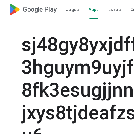
Google Play
Jogos
Apps
Livros
C
sj48gy8yxjd
3hguym9uyj
8fk3esugjjn
jxys8tjdeaf