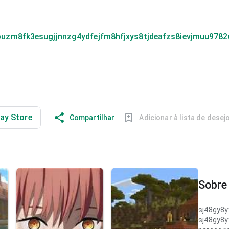
uzm8fk3esugjjnnzg4ydfejfm8hfjxys8tjdeafzs8ievjmuu9782
lay Store
Compartilhar
Adicionar à lista de desej
Sobre 
sj48gy8
sj48gy8