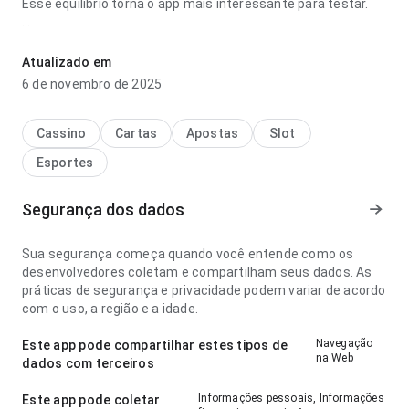
Esse equilíbrio torna o app mais interessante para testar.
sjjptagsxu2unfunsshjsn9intrguymfgm6mzw9rjt2fue8xkssyd
parece responsiva no ponto de fluxo de navegação para um
Atualizado em
visitante novo; a hierarquia visual parece natural. A página
6 de novembro de 2025
causa uma impressão melhor que algo genérico.
Cassino
Cartas
Apostas
Slot
Esportes
Segurança dos dados
Sua segurança começa quando você entende como os
desenvolvedores coletam e compartilham seus dados. As
práticas de segurança e privacidade podem variar de acordo
com o uso, a região e a idade.
Navegação
Este app pode compartilhar estes tipos de
na Web
dados com terceiros
Informações pessoais, Informações
Este app pode coletar