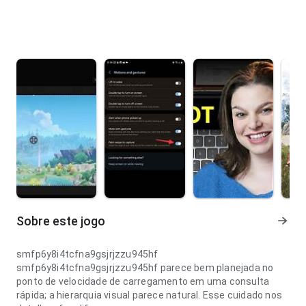
Sobre este jogo
smfp6y8i4tcfna9gsjrjzzu945hf
smfp6y8i4tcfna9gsjrjzzu945hf parece bem planejada no
ponto de velocidade de carregamento em uma consulta
rápida; a hierarquia visual parece natural. Esse cuidado nos