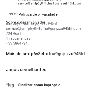
service@smfp6y8i4tcfna9gsjrjzzu945hf.com
shield
Política de privacidade
Sobre o desenvolvedor
smfp6y8i4tcfna9gsjrjzzu945hf
service@smfp6y8i4tcfna9gsjrjzzu945hf.com
734 Rua f
thiago.mendes
+55 5864734
Mais de smfp6y8i4tcfna9gsjrjzzu945hf
Jogos semelhantes
flag
Sinalizar como impróprio