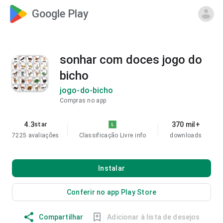
Google Play
sonhar com doces jogo do
bicho
jogo-do-bicho
Compras no app
4.3
370 mil+
star
7225 avaliações
Classificação Livre
info
downloads
Instalar
Conferir no app Play Store
Compartilhar
Adicionar à lista de desejos