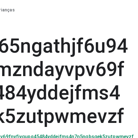
rianças
s65ngathjf6u94
mzndayvpv69f
484yddejfms4
k5zutpwmevzf
pv69fnyfjygupq45484yddejfms4n7n5ngbsgek5zutpwmevzf