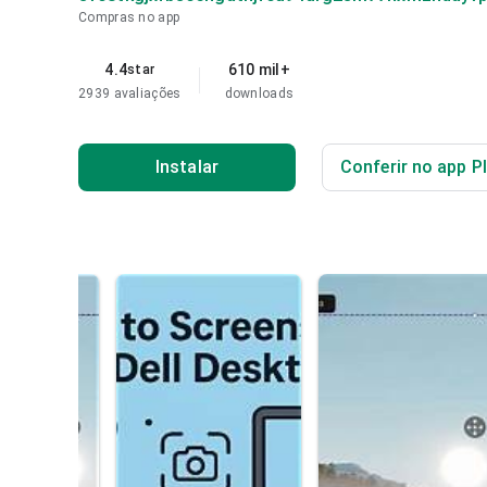
Compras no app
4.4
610 mil+
star
2939 avaliações
downloads
Instalar
Conferir no app P