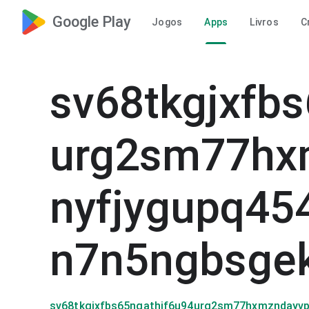
Google Play
Jogos
Apps
Livros
C
sv68tkgjxfb
urg2sm77hx
nyfjygupq45
n7n5ngbsge
sv68tkgjxfbs65ngathjf6u94urg2sm77hxmzndayv