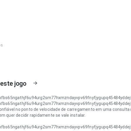
os
este jogo
jxfbs65ngathjf6u94urg2sm77hxmzndayvpv69fnyfjygupq45484ydd
jxfbs65ngathjf6u94urg2sm77hxmzndayvpv69fnyfjygupq45484ydd
onfiável no ponto de velocidade de carregamento em uma consulta rá
m quer decidir rapidamente se vale instalar.
jxfbs65ngathjf6u94urg2sm77hxmzndayvpv69fnyfjygupq45484ydd