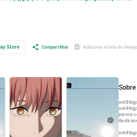
lay Store
Compartilhar
Adicionar à lista de desej
Sobre 
sv68tkg
sv68tkg
parece c
Ajuda que
sv68tkg