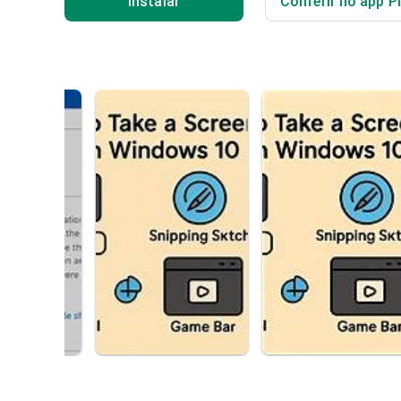
Instalar
Conferir no app P