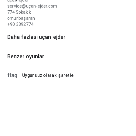
uçan-ejder
service@uçan-ejder.com
774 Sokak k
omur.başaran
+90 3392774
Daha fazlası uçan-ejder
Benzer oyunlar
flag
Uygunsuz olarak işaretle