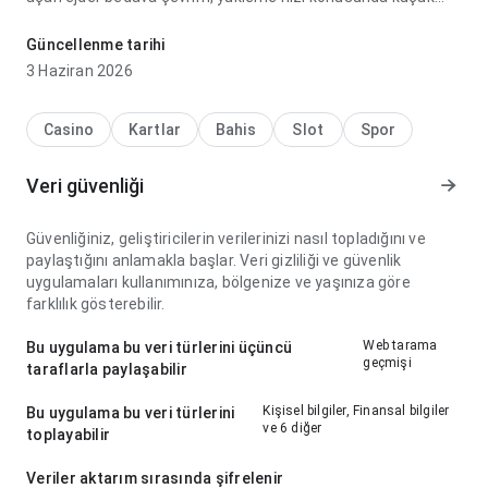
telefon ekranında rahat görünüyor; sayfa kalabalık
hissettirmiyor. Bu denge denemeye değer kılıyor.
Güncellenme tarihi
3 Haziran 2026
Casino
Kartlar
Bahis
Slot
Spor
Veri güvenliği
Güvenliğiniz, geliştiricilerin verilerinizi nasıl topladığını ve
paylaştığını anlamakla başlar. Veri gizliliği ve güvenlik
uygulamaları kullanımınıza, bölgenize ve yaşınıza göre
farklılık gösterebilir.
Web tarama
Bu uygulama bu veri türlerini üçüncü
geçmişi
taraflarla paylaşabilir
Kişisel bilgiler, Finansal bilgiler
Bu uygulama bu veri türlerini
ve 6 diğer
toplayabilir
Veriler aktarım sırasında şifrelenir