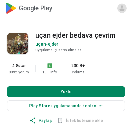
Google Play
uçan ejder bedava çevrim
uçan-ejder
Uygulama içi satın almalar
4.8
230 B+
star
3392 yorum
18+
info
indirme
Yükle
Play Store uygulamasında kontrol et
Paylaş
İstek listesine ekle