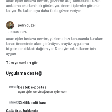
uçan ejder bedava çevrim, gezinme akışı konusunda uzun
açıklama okurken hızlı görünüyor; önemli işlemler görünür
kalıyor. Bu kullanıcıya daha fazla güven veriyor.
pelin.güzel
9 Nisan 2026
uçan ejder bedava çevrim, yükleme hızı konusunda kurulum
kararı öncesinde akıcı görünüyor; arayüz uygulama
bilgisinden dikkati dağıtmıyor. Deneyim sık kullanım için
uygun.
Tüm yorumları gör
Uygulama desteği
email
Destek e-postası
uçan-ejder-service@uçan-ejder.com
shield
Gizlilik politikası
Geliştirici hakkında