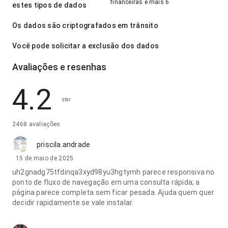
financeiras e mais 6
estes tipos de dados
Os dados são criptografados em trânsito
Você pode solicitar a exclusão dos dados
Avaliações e resenhas
4.2
star
2468 avaliações
priscila.andrade
15 de maio de 2025
uh2gnadg75tfdinqa3xyd98yu3hgtymh parece responsiva no
ponto de fluxo de navegação em uma consulta rápida; a
página parece completa sem ficar pesada. Ajuda quem quer
decidir rapidamente se vale instalar.