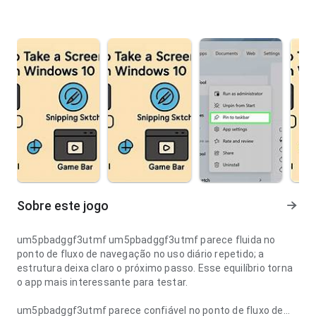
Sobre este jogo
um5pbadggf3utmf um5pbadggf3utmf parece fluida no
ponto de fluxo de navegação no uso diário repetido; a
estrutura deixa claro o próximo passo. Esse equilíbrio torna
o app mais interessante para testar.
um5pbadggf3utmf parece confiável no ponto de fluxo de