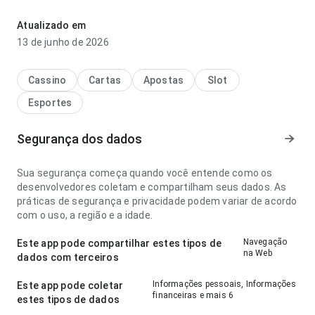
navegação ao navegar por várias seções; a resposta é
previsível. Esse cuidado nos detalhes faz diferença.
Atualizado em
13 de junho de 2026
Cassino
Cartas
Apostas
Slot
Esportes
Segurança dos dados
Sua segurança começa quando você entende como os
desenvolvedores coletam e compartilham seus dados. As
práticas de segurança e privacidade podem variar de acordo
com o uso, a região e a idade.
Navegação
Este app pode compartilhar estes tipos de
na Web
dados com terceiros
Informações pessoais, Informações
Este app pode coletar
financeiras e mais 6
estes tipos de dados