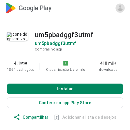
Google Play
um5pbadggf3utmf
um5pbadggf3utmf
Compras no app
4.1
410 mil+
star
1864 avaliações
Classificação Livre
info
downloads
Instalar
Conferir no app Play Store
Compartilhar
Adicionar à lista de desejos