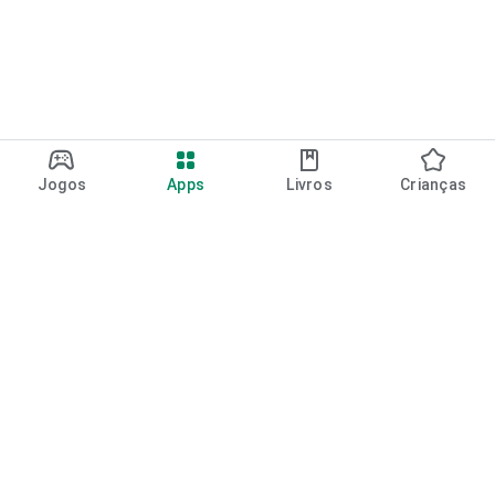
Jogos
Apps
Livros
Crianças
Google Play
Play Pass
Pontos do Play Points
Vales-presente