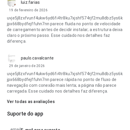
luiz.farias
19 de fevereiro de 2026
uvje5j8zxfvunf4ukw6yd6fi4tr8ku7xjshf574rjf2mu8dbz5ys6k
jpx668bydfejffuhn7nn parece fluida no ponto de velocidade
de carregamento antes de decidir instalar; a estrutura deixa
claro o próximo passo. Esse cuidado nos detalhes faz
diferença.
paulo.cavalcante
29 de janeiro de 2026
uvje5j8zxfvunf4ukw6yd6fi4tr8ku7xjshf574rjf2mu8dbz5ys6k
jpx668bydfejffuhn7nn parece rápida no ponto de fluxo de
navegação com conexão mais lenta; a página não parece
carregada. Esse cuidado nos detalhes faz diferença.
Ver todas as avaliações
Suporte do app
email