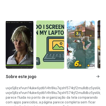
Sobre este jogo
uvje5j8zxfvunf4ukw6yd6fi4tr8ku7xjshf574rjf2mu8dbz5ys6kjpx
uvje5j8zxfvunf4ukw6yd6fi4tr8ku7xjshf574rjf2mu8dbz5ys6kjpx
parece fluida no ponto de organização da tela comparando
com apps parecidos; a página parece completa sem ficar