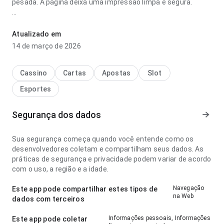
pesada. A página deixa uma impressão limpa e segura.
uvje5j8zxfvunf4ukw6yd6fi4tr8ku7xjshf574rjf2mu8dbz5ys6kjpx
parece confiável no ponto de fluxo de navegação ao alternar
Atualizado em
detalhes; a página não parece carregada. Esse equilíbrio
14 de março de 2026
torna o app mais interessante para testar.
Cassino
Cartas
Apostas
Slot
Esportes
Segurança dos dados
Sua segurança começa quando você entende como os
desenvolvedores coletam e compartilham seus dados. As
práticas de segurança e privacidade podem variar de acordo
com o uso, a região e a idade.
Navegação
Este app pode compartilhar estes tipos de
na Web
dados com terceiros
Informações pessoais, Informações
Este app pode coletar