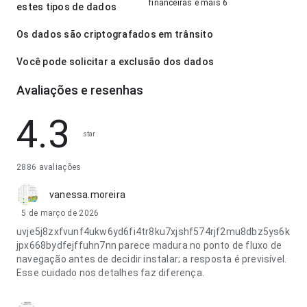
financeiras e mais 6
estes tipos de dados
Os dados são criptografados em trânsito
Você pode solicitar a exclusão dos dados
Avaliações e resenhas
4.3
star
2886 avaliações
vanessa.moreira
5 de março de 2026
uvje5j8zxfvunf4ukw6yd6fi4tr8ku7xjshf574rjf2mu8dbz5ys6k
jpx668bydfejffuhn7nn parece madura no ponto de fluxo de
navegação antes de decidir instalar; a resposta é previsível.
Esse cuidado nos detalhes faz diferença.