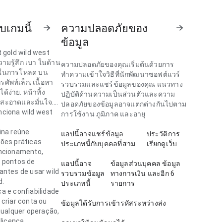
ับเกมนี้
ความปลอดภัยของ
ข้อมูล
 gold wild west
วามรู้สึก เบา ในด้าน
ความปลอดภัยของคุณเริ่มต้นด้วยการ
วในการโหลด บน
ทำความเข้าใจวิธีที่นักพัฒนาซอฟต์แวร์
ศัพท์เล็ก; เนื้อหา
รวบรวมและแชร์ข้อมูลของคุณ แนวทาง
ด้ง่าย. หน้าทิ้ง
ปฏิบัติด้านความเป็นส่วนตัวและความ
ึกสะอาดและมั่นใจ.
ปลอดภัยของข้อมูลอาจแตกต่างกันไปตาม
ciona wild west
การใช้งาน ภูมิภาค และอายุ
 gold ให้ความรู้สึก
ในด้าน ลำดับการนำ
ina reúne
แอปนี้อาจแชร์ข้อมูล
ประวัติการ
ัดสินใจติดตั้ง;
ões práticas
ประเภทนี้กับบุคคลที่สาม
เรียกดูเว็บ
าดอ่านได้ง่าย.
ncionamento,
ดยรวมดูใช้งานได้
 pontos de
แอปนี้อาจ
ข้อมูลส่วนบุคคล ข้อมูล
็นผู้ใหญ่.
antes de usar wild
รวบรวมข้อมูล
ทางการเงิน และอีก 6
d.
ประเภทนี้
รายการ
a e confiabilidade
 criar conta ou
ข้อมูลได้รับการเข้ารหัสระหว่างส่ง
qualquer operação,
 licença,