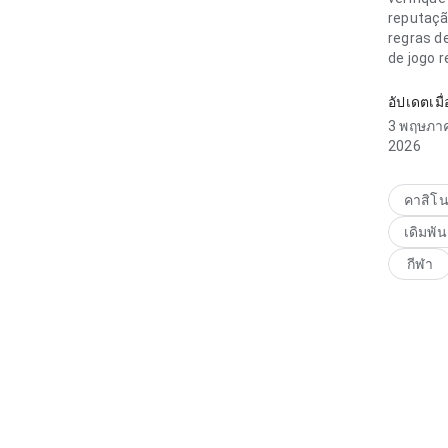
reputaçã
regras de
de jogo 
อัปเดตเมื่
3 พฤษภา
2026
คาสิโ
เดิมพัน
กีฬา