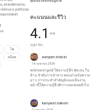
คุณขอให้ลบข้อมูลได้
o, atendimento,
 bônus e políticas
responsável.
คะแนนและรีวิว
อ
4.1
คม
star
3267 รีวิว
น
ไพ่
สล็อต
wanpen.intarat
16 เมษายน 2026
wild west gold ให้ความรู้สึก ชัดเจน ใน
ด้าน ลำดับการนำทาง ตอนอ่านข้อความ
ยาว; การกระทำสำคัญยังมองเห็นง่าย.
หน้านี้ให้ความรู้สึกดีกว่าเทมเพลตทั่วไป.
kanyarat.nakorn
2 เมษายน 2026