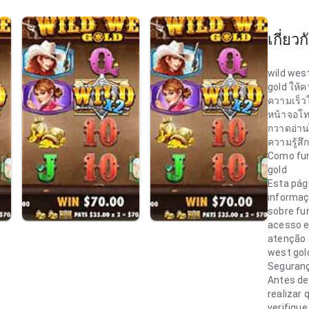
เกี่ยวก
wild west
gold ให้ค
ความเร็
หน้าจอโทร
กวาดอ่านไ
ความรู้ส
Como fun
wild west
gold
รวดเร็ว 
Esta pág
ทาง ก่อนต
informaç
เนื้อหากว
sobre fu
ผลลัพธ์โ
acesso e
จริงและเป
atenção 
west gol
Seguranç
Antes de
realizar 
verifique