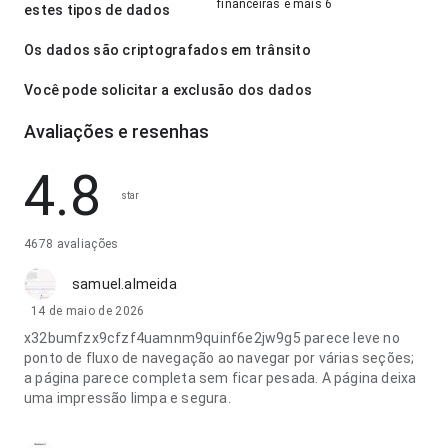
financeiras e mais 6
estes tipos de dados
Os dados são criptografados em trânsito
Você pode solicitar a exclusão dos dados
Avaliações e resenhas
4.8
star
4678 avaliações
samuel.almeida
14 de maio de 2026
x32bumfzx9cfzf4uamnm9quinf6e2jw9g5 parece leve no
ponto de fluxo de navegação ao navegar por várias seções;
a página parece completa sem ficar pesada. A página deixa
uma impressão limpa e segura.