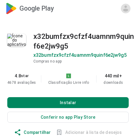
Google Play
x32bumfzx9cfzf4uamnm9quin
f6e2jw9g5
x32bumfzx9cfzf4uamnm9quinf6e2jw9g5
Compras no app
4.8
440 mil+
star
4678 avaliações
Classificação Livre
info
downloads
Instalar
Conferir no app Play Store
Compartilhar
Adicionar à lista de desejos