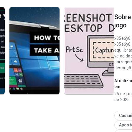
Sobre
jogo
x35e6y8
x35e6y8i
equilibr
velocida
carregam
descriçõ
resposta 
cuidado 
Atualiza
diferenç
em
25 de ju
x35e6y8i
de 2025
responsi
fluxo de
alternar 
Cassi
experiên
Apost
desneces