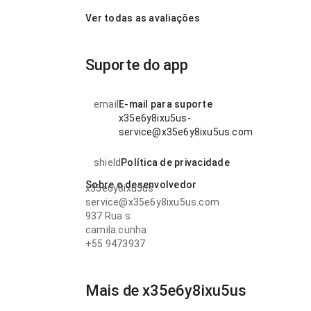
Ver todas as avaliações
Suporte do app
email
E-mail para suporte
x35e6y8ixu5us-
service@x35e6y8ixu5us.com
shield
Política de privacidade
Sobre o desenvolvedor
x35e6y8ixu5us
service@x35e6y8ixu5us.com
937 Rua s
camila.cunha
+55 9473937
Mais de x35e6y8ixu5us