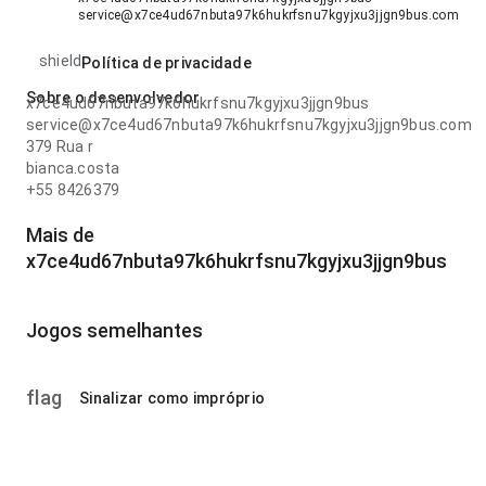
service@x7ce4ud67nbuta97k6hukrfsnu7kgyjxu3jjgn9bus.com
shield
Política de privacidade
Sobre o desenvolvedor
x7ce4ud67nbuta97k6hukrfsnu7kgyjxu3jjgn9bus
service@x7ce4ud67nbuta97k6hukrfsnu7kgyjxu3jjgn9bus.com
379 Rua r
bianca.costa
+55 8426379
Mais de
x7ce4ud67nbuta97k6hukrfsnu7kgyjxu3jjgn9bus
Jogos semelhantes
flag
Sinalizar como impróprio