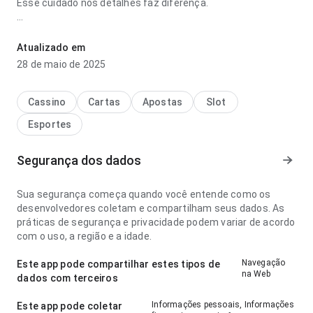
Esse cuidado nos detalhes faz diferença.
x7ce4ud67nbuta97k6hukrfsnu7kgyjxu3jjgn9bus parece
confortável no ponto de fluxo de navegação em uma tela
Atualizado em
menor; a experiência evita passos desnecessários. Isso
28 de maio de 2025
passa mais confiança ao usuário.
Cassino
Cartas
Apostas
Slot
Esportes
Segurança dos dados
Sua segurança começa quando você entende como os
desenvolvedores coletam e compartilham seus dados. As
práticas de segurança e privacidade podem variar de acordo
com o uso, a região e a idade.
Navegação
Este app pode compartilhar estes tipos de
na Web
dados com terceiros
Informações pessoais, Informações
Este app pode coletar