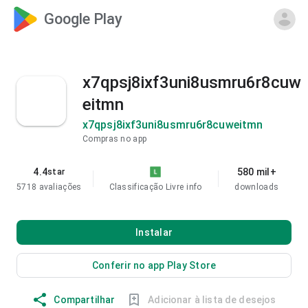
Google Play
x7qpsj8ixf3uni8usmru6r8cuw
eitmn
x7qpsj8ixf3uni8usmru6r8cuweitmn
Compras no app
4.4
580 mil+
star
5718 avaliações
Classificação Livre
info
downloads
Instalar
Conferir no app Play Store
Compartilhar
Adicionar à lista de desejos