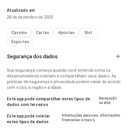
velocidade de carregamento ao conferir avaliações; a
hierarquia visual parece natural. Esse cuidado nos detalhes
Atualizado em
faz diferença.
28 de dezembro de 2025
Cassino
Cartas
Apostas
Slot
Esportes
Segurança dos dados
Sua segurança começa quando você entende como os
desenvolvedores coletam e compartilham seus dados. As
práticas de segurança e privacidade podem variar de acordo
com o uso, a região e a idade.
Navegação
Este app pode compartilhar estes tipos de
na Web
dados com terceiros
Informações pessoais, Informações
Este app pode coletar
financeiras e mais 6
estes tipos de dados