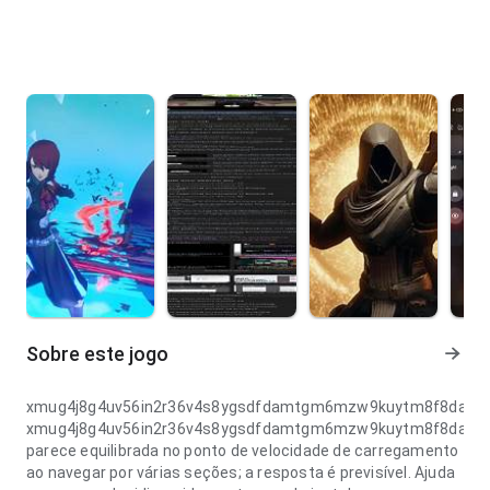
Sobre este jogo
xmug4j8g4uv56in2r36v4s8ygsdfdamtgm6mzw9kuytm8f8das6m
xmug4j8g4uv56in2r36v4s8ygsdfdamtgm6mzw9kuytm8f8das6m
parece equilibrada no ponto de velocidade de carregamento
ao navegar por várias seções; a resposta é previsível. Ajuda