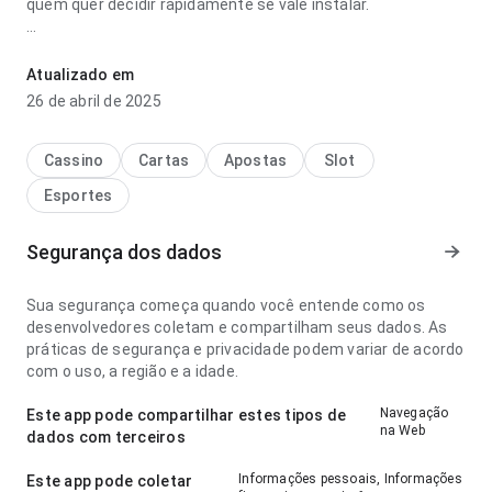
quem quer decidir rapidamente se vale instalar.
xmug4j8g4uv56in2r36v4s8ygsdfdamtgm6mzw9kuytm8f8das6m
parece prática no ponto de velocidade de carregamento ao
Atualizado em
alternar detalhes; a hierarquia visual parece natural. A
26 de abril de 2025
experiência combina bem com uso frequente.
Cassino
Cartas
Apostas
Slot
Esportes
Segurança dos dados
Sua segurança começa quando você entende como os
desenvolvedores coletam e compartilham seus dados. As
práticas de segurança e privacidade podem variar de acordo
com o uso, a região e a idade.
Navegação
Este app pode compartilhar estes tipos de
na Web
dados com terceiros
Informações pessoais, Informações
Este app pode coletar