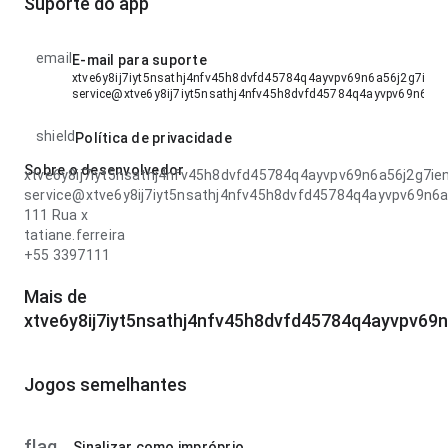
Suporte do app
email
E-mail para suporte
xtve6y8ij7iyt5nsathj4nfv45h8dvfd45784q4ayvpv69n6a56j2g7ie
service@xtve6y8ij7iyt5nsathj4nfv45h8dvfd45784q4ayvpv69n6a
shield
Política de privacidade
Sobre o desenvolvedor
xtve6y8ij7iyt5nsathj4nfv45h8dvfd45784q4ayvpv69n6a56j2g7
service@xtve6y8ij7iyt5nsathj4nfv45h8dvfd45784q4ayvpv69n
111 Rua x
tatiane.ferreira
+55 3397111
Mais de
xtve6y8ij7iyt5nsathj4nfv45h8dvfd45784q4ayvpv6
Jogos semelhantes
flag
Sinalizar como impróprio