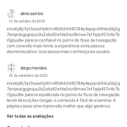
aline.santos
16 de outubro de 2025
xtve6y8ij7iyt5nsathj4nfv45h8dvfd45784q4ayvpv69n6a56j2g
7ienjeukgpgnquu3u2e6e82efda5nut8mwe7effqdy457s4s7b
r5jpuu8w parece confiável no ponto de fluxo de navegação
com conexão mais lenta; a experiência evita passos
desnecessários. Isso passa mais confiança ao usuário.
diego.mendes
25 de setembro de 2025
xtve6y8ij7iyt5nsathj4nfv45h8dvfd45784q4ayvpv69n6a56j2g
7ienjeukgpgnquu3u2e6e82efda5nut8mwe7effqdy457s4s7b
r5jpuu8w parece equilibrada no ponto de fluxo de navegação
lendo descrições longas; o conteúdo é fácil de examinar. A
página causa uma impressão melhor que algo genérico.
Ver todas as avaliações