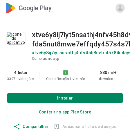
Google Play
xtve6y8ij7iyt5nsathj4nfv45h
fda5nut8mwe7effqdy457s4s7
xtve6y8ij7iyt5nsathj4nfv45h8dvfd45784q4
Compras no app
4.6
830 mil+
star
3397 avaliações
Classificação Livre
info
downloads
Instalar
Conferir no app Play Store
Compartilhar
Adicionar à lista de desejos