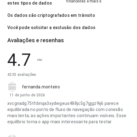
financeiras e mais 6
estes tipos de dados
Os dados são criptografados em trânsito
Você pode solicitar a exclusão dos dados
Avaliações e resenhas
4.7
star
4235 avaliações
fernanda.monteiro
11 de junho de 2026
xvcgnadg75tfdinqa3xydwgeus488jc5g7gjgz9ij6 parece
equilibrada no ponto de fluxo de navegação com conexão
mais lenta; as ações importantes continuam visíveis. Esse
equilíbrio torna o app mais interessante para testar.