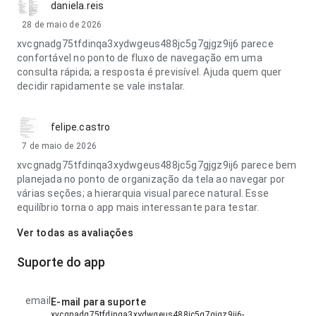
daniela.reis
28 de maio de 2026
xvcgnadg75tfdinqa3xydwgeus488jc5g7gjgz9ij6 parece
confortável no ponto de fluxo de navegação em uma
consulta rápida; a resposta é previsível. Ajuda quem quer
decidir rapidamente se vale instalar.
felipe.castro
7 de maio de 2026
xvcgnadg75tfdinqa3xydwgeus488jc5g7gjgz9ij6 parece bem
planejada no ponto de organização da tela ao navegar por
várias seções; a hierarquia visual parece natural. Esse
equilíbrio torna o app mais interessante para testar.
Ver todas as avaliações
Suporte do app
email
E-mail para suporte
xvcgnadg75tfdinqa3xydwgeus488jc5g7gjgz9ij6-