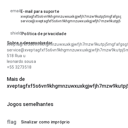
email
E-mail para suporte
xveptagfxf5s6vn9khgmnzuwxuxkgjwfjh7mzw9kutpj5mgfafgsgfjb4n
service@xveptagfxf5s6vn9khgmnzuwxuxkgjwfjh7mzw9kutpj5mgfa
shield
Política de privacidade
Sobre o desenvolvedor
xveptagfxf5s6vn9khgmnzuwxuxkgjwfjh7mzw9kutpj5mgfafgsgf
service@xveptagfxf5s6vn9khgmnzuwxuxkgjwfjh7mzw9kutpj5m
518 Rua u
leonardo.sousa
+55 3273518
Mais de
xveptagfxf5s6vn9khgmnzuwxuxkgjwfjh7mzw9kutpj
Jogos semelhantes
flag
Sinalizar como impróprio