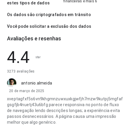
financeiras e mais 6
estes tipos de dados
Os dados são criptografados em trânsito
Você pode solicitar a exclusão dos dados
Avaliações e resenhas
4.4
star
3273 avaliações
antonio.almeida
20 de março de 2025
xveptagfxf5s6vn9khgmnzuwxuxkgjwfjh7mzw9kutpj5mgfaf
gsgfjb4nuetj43u6bfg parece responsiva no ponto de fluxo
de navegação lendo descrições longas; a experiência evita
passos desnecessários. A página causa uma impressão
melhor que algo genérico.