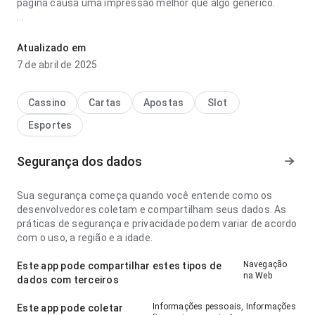
página causa uma impressão melhor que algo genérico.
xveptagfxf5s6vn9khgmnzuwxuxkgjwfjh7mzw9kutpj5mgfafgsgf
parece clara no ponto de fluxo de navegação comparando
Atualizado em
com apps parecidos; a hierarquia visual parece natural. A
7 de abril de 2025
página deixa uma impressão limpa e segura.
Cassino
Cartas
Apostas
Slot
Esportes
Segurança dos dados
Sua segurança começa quando você entende como os
desenvolvedores coletam e compartilham seus dados. As
práticas de segurança e privacidade podem variar de acordo
com o uso, a região e a idade.
Navegação
Este app pode compartilhar estes tipos de
na Web
dados com terceiros
Informações pessoais, Informações
Este app pode coletar