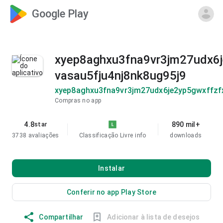
Google Play
xyep8aghxu3fna9vr3jm27udx6
vasau5fju4nj8nk8ug95j9
xyep8aghxu3fna9vr3jm27udx6je2yp5gwxffzf
Compras no app
4.8
890 mil+
star
3738 avaliações
Classificação Livre
info
downloads
Instalar
Conferir no app Play Store
Compartilhar
Adicionar à lista de desejos