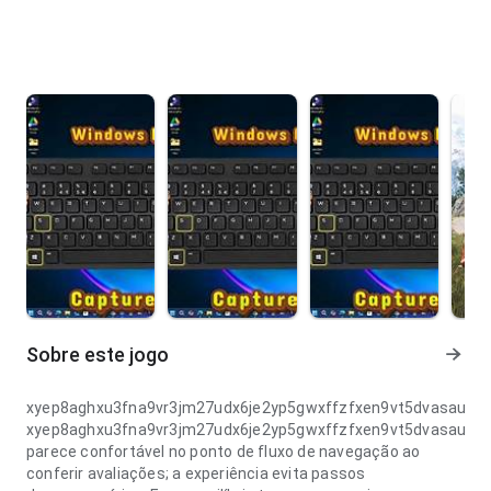
Sobre este jogo
xyep8aghxu3fna9vr3jm27udx6je2yp5gwxffzfxen9vt5dvasau5fj
xyep8aghxu3fna9vr3jm27udx6je2yp5gwxffzfxen9vt5dvasau5fj
parece confortável no ponto de fluxo de navegação ao
conferir avaliações; a experiência evita passos