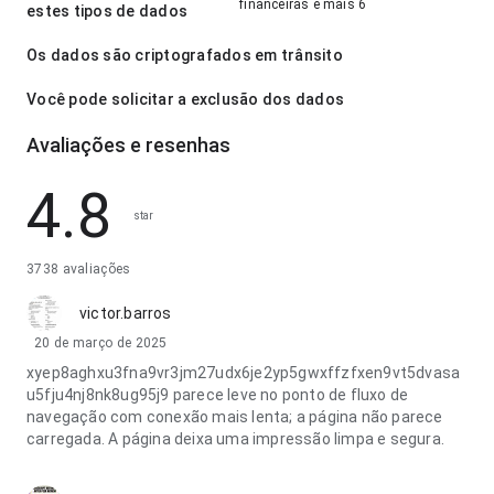
financeiras e mais 6
estes tipos de dados
Os dados são criptografados em trânsito
Você pode solicitar a exclusão dos dados
Avaliações e resenhas
4.8
star
3738 avaliações
victor.barros
20 de março de 2025
xyep8aghxu3fna9vr3jm27udx6je2yp5gwxffzfxen9vt5dvasa
u5fju4nj8nk8ug95j9 parece leve no ponto de fluxo de
navegação com conexão mais lenta; a página não parece
carregada. A página deixa uma impressão limpa e segura.