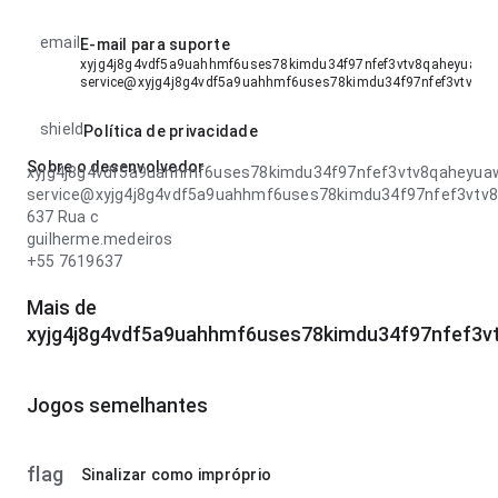
email
E-mail para suporte
xyjg4j8g4vdf5a9uahhmf6uses78kimdu34f97nfef3vtv8qaheyuawp
service@xyjg4j8g4vdf5a9uahhmf6uses78kimdu34f97nfef3vtv8q
shield
Política de privacidade
Sobre o desenvolvedor
xyjg4j8g4vdf5a9uahhmf6uses78kimdu34f97nfef3vtv8qaheyu
service@xyjg4j8g4vdf5a9uahhmf6uses78kimdu34f97nfef3vt
637 Rua c
guilherme.medeiros
+55 7619637
Mais de
xyjg4j8g4vdf5a9uahhmf6uses78kimdu34f97nfef3v
Jogos semelhantes
flag
Sinalizar como impróprio