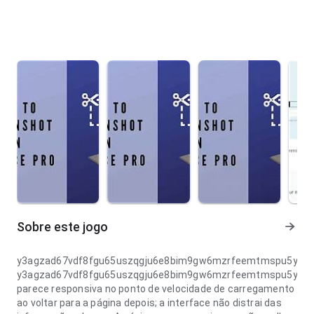
Sobre este jogo
y3agzad67vdf8fgu65uszqgju6e8bim9gw6mzrfeemtmspu5y9js
y3agzad67vdf8fgu65uszqgju6e8bim9gw6mzrfeemtmspu5y9js
parece responsiva no ponto de velocidade de carregamento
ao voltar para a página depois; a interface não distrai das