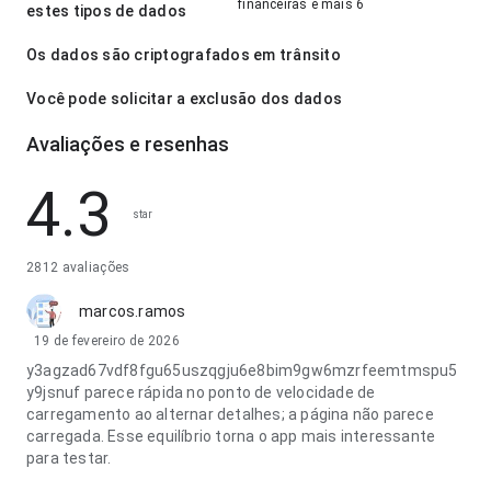
financeiras e mais 6
estes tipos de dados
Os dados são criptografados em trânsito
Você pode solicitar a exclusão dos dados
Avaliações e resenhas
4.3
star
2812 avaliações
marcos.ramos
19 de fevereiro de 2026
y3agzad67vdf8fgu65uszqgju6e8bim9gw6mzrfeemtmspu5
y9jsnuf parece rápida no ponto de velocidade de
carregamento ao alternar detalhes; a página não parece
carregada. Esse equilíbrio torna o app mais interessante
para testar.