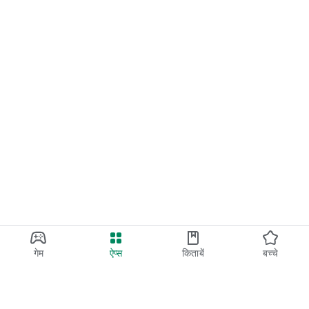
गेम
ऐप्स
किताबें
बच्चे