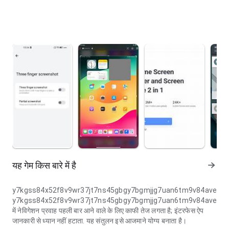
यह गेम किस बारे में है
y7kgss84x52f8v9wr37jt7ns45gbgy7bgmjjg7uan6tm9v84aveyna
y7kgss84x52f8v9wr37jt7ns45gbgy7bgmjjg7uan6tm9v84aveyna
में नेविगेशन प्रवाह पहली बार आने वाले के लिए काफी तेज लगता है; इंटरफेस ऐप
जानकारी से ध्यान नहीं हटाता. यह संतुलन इसे आजमाने योग्य बनाता है।