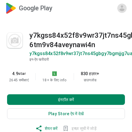
Google Play
y7kgss84x52f8v9wr37jt7ns45g
6tm9v84aveynawi4n
y7kgss84x52f8v9wr37jt7ns45gbgy7bgmjjg7u
इन-ऐप खरीदारी
4.9
830 हज़ार+
star
2645 समीक्षाएं
18+ के लिए
info
डाउनलोड
इंस्टॉल करें
Play Store ऐप में देखें
शेयर करें
इच्छा सूची में जोड़ें