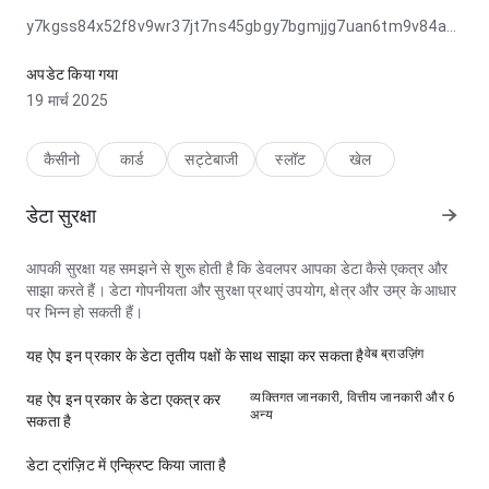
y7kgss84x52f8v9wr37jt7ns45gbgy7bgmjjg7uan6tm9v84aveyna
में नेविगेशन प्रवाह धीमे कनेक्शन पर काफी संतुलित लगता है; प्रतिक्रिया अनुमानित
लगती है. पेज सामान्य ऐप पेज से बेहतर प्रभाव छोड़ता है।
अपडेट किया गया
19 मार्च 2025
कैसीनो
कार्ड
सट्टेबाजी
स्लॉट
खेल
डेटा सुरक्षा
आपकी सुरक्षा यह समझने से शुरू होती है कि डेवलपर आपका डेटा कैसे एकत्र और
साझा करते हैं। डेटा गोपनीयता और सुरक्षा प्रथाएं उपयोग, क्षेत्र और उम्र के आधार
पर भिन्न हो सकती हैं।
वेब ब्राउज़िंग
यह ऐप इन प्रकार के डेटा तृतीय पक्षों के साथ साझा कर सकता है
व्यक्तिगत जानकारी, वित्तीय जानकारी और 6
यह ऐप इन प्रकार के डेटा एकत्र कर
अन्य
सकता है
डेटा ट्रांज़िट में एन्क्रिप्ट किया जाता है