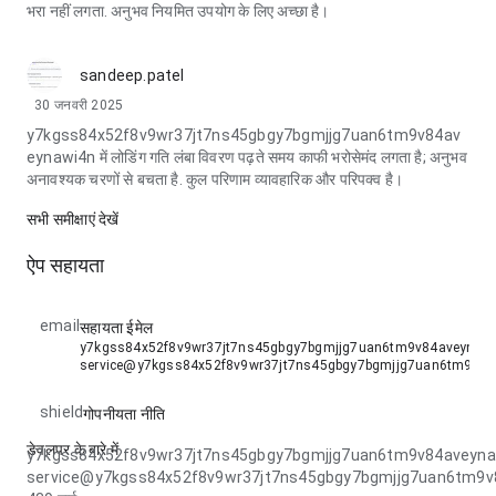
भरा नहीं लगता. अनुभव नियमित उपयोग के लिए अच्छा है।
sandeep.patel
30 जनवरी 2025
y7kgss84x52f8v9wr37jt7ns45gbgy7bgmjjg7uan6tm9v84av
eynawi4n में लोडिंग गति लंबा विवरण पढ़ते समय काफी भरोसेमंद लगता है; अनुभव
अनावश्यक चरणों से बचता है. कुल परिणाम व्यावहारिक और परिपक्व है।
सभी समीक्षाएं देखें
ऐप सहायता
email
सहायता ईमेल
y7kgss84x52f8v9wr37jt7ns45gbgy7bgmjjg7uan6tm9v84aveynawi
service@y7kgss84x52f8v9wr37jt7ns45gbgy7bgmjjg7uan6tm9v8
shield
गोपनीयता नीति
डेवलपर के बारे में
y7kgss84x52f8v9wr37jt7ns45gbgy7bgmjjg7uan6tm9v84aveyna
service@y7kgss84x52f8v9wr37jt7ns45gbgy7bgmjjg7uan6tm9v