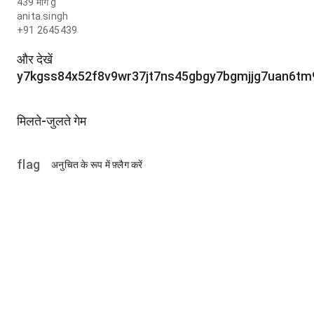
439 मार्ग g
anita.singh
+91 2645439
और देखें
y7kgss84x52f8v9wr37jt7ns45gbgy7bgmjjg7uan6tm
मिलते-जुलते गेम
flag
अनुचित के रूप में फ़्लैग करें