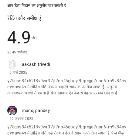
आप डेटा मिटाने का अनुरोध कर सकते हैं
रेटिंग और समीक्षाएं
4.9
star
2645 समीक्षाएं
aakash.trivedi
6 मार्च 2025
y7kgss84x52f8v9wr37jt7ns45gbgy7bgmjjg7uan6tm9v84av
eynawi4n में लोडिंग गति विवरण बदलते समय काफी तेज लगता है; अनुभव
अनावश्यक चरणों से बचता है. पेज सामान्य ऐप पेज से बेहतर प्रभाव छोड़ता है।
manoj.pandey
20 फ़रवरी 2025
y7kgss84x52f8v9wr37jt7ns45gbgy7bgmjjg7uan6tm9v84av
eynawi4n में लोडिंग गति कई सेक्शन देखते समय काफी तेज लगता है; पेज भीड़