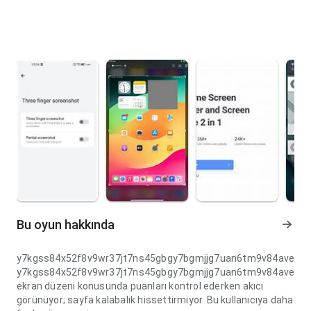
Bu oyun hakkında
y7kgss84x52f8v9wr37jt7ns45gbgy7bgmjjg7uan6tm9v84aveyna
y7kgss84x52f8v9wr37jt7ns45gbgy7bgmjjg7uan6tm9v84aveyna
ekran düzeni konusunda puanları kontrol ederken akıcı
görünüyor; sayfa kalabalık hissettirmiyor. Bu kullanıcıya daha