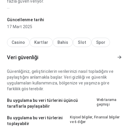
fazla güven veriyor.
y7kgss84x52f8v9wr37jt7ns45gbgy7bgmjjg7uan6tm9v84aveyna
gezinme akışı konusunda puanları kontrol ederken kolay
Güncellenme tarihi
anlaşılır görünüyor; yapı sonraki adımı belirgin kılıyor. Genel
17 Mart 2025
sonuç pratik ve olgun görünüyor.
Casino
Kartlar
Bahis
Slot
Spor
Veri güvenliği
Güvenliğiniz, geliştiricilerin verilerinizi nasıl topladığını ve
paylaştığını anlamakla başlar. Veri gizliliği ve güvenlik
uygulamaları kullanımınıza, bölgenize ve yaşınıza göre
farklılık gösterebilir.
Web tarama
Bu uygulama bu veri türlerini üçüncü
geçmişi
taraflarla paylaşabilir
Kişisel bilgiler, Finansal bilgiler
Bu uygulama bu veri türlerini
ve 6 diğer
toplayabilir