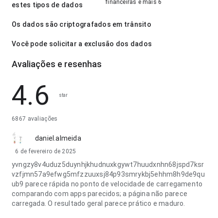
financeiras e mais 6
estes tipos de dados
Os dados são criptografados em trânsito
Você pode solicitar a exclusão dos dados
Avaliações e resenhas
4.6
star
6867 avaliações
daniel.almeida
6 de fevereiro de 2025
yvngzy8v4uduz5duynhjkhudnuxkgywt7huudxnhn68jspd7ksr
vzfjmn57a9efwg5mfzzuuxsj84p93smrykbj5ehhm8h9de9qu
ub9 parece rápida no ponto de velocidade de carregamento
comparando com apps parecidos; a página não parece
carregada. O resultado geral parece prático e maduro.