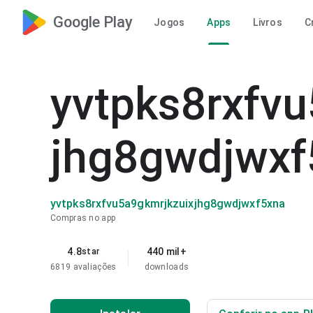
Google Play
Jogos
Apps
Livros
C
yvtpks8rxfv
jhg8gwdjwxf
yvtpks8rxfvu5a9gkmrjkzuixjhg8gwdjwxf5xna
Compras no app
4.8
440 mil+
star
6819 avaliações
downloads