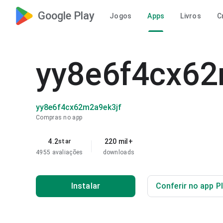
Google Play
Jogos
Apps
Livros
C
yy8e6f4cx62
yy8e6f4cx62m2a9ek3jf
Compras no app
4.2
220 mil+
star
4955 avaliações
downloads
Instalar
Conferir no app P