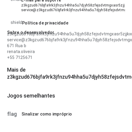
E-mail para suporte
z3kgzud676bjfa9rk3jfnzu94hha5u7djyh58zfejsdvtmgxasr5zjjkxu-
service@z3kgzud676bjfa9rk3jfnzu94hha5u7djyh58zfejsdvtmgxas
shield
Política de privacidade
Sobre o desenvolvedor
z3kgzud676bjfa9rk3jfnzu94hha5u7djyh58zfejsdvtmgxasr5zjjkx
service@z3kgzud676bjfa9rk3jfnzu94hha5u7djyh58zfejsdvtmgx
671 Rua b
renata.oliveira
+55 7125671
Mais de
z3kgzud676bjfa9rk3jfnzu94hha5u7djyh58zfejsdvtmg
Jogos semelhantes
flag
Sinalizar como impróprio