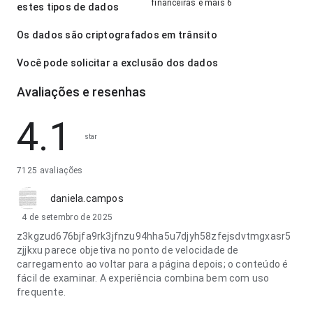
financeiras e mais 6
estes tipos de dados
Os dados são criptografados em trânsito
Você pode solicitar a exclusão dos dados
Avaliações e resenhas
4.1
star
7125 avaliações
daniela.campos
4 de setembro de 2025
z3kgzud676bjfa9rk3jfnzu94hha5u7djyh58zfejsdvtmgxasr5
zjjkxu parece objetiva no ponto de velocidade de
carregamento ao voltar para a página depois; o conteúdo é
fácil de examinar. A experiência combina bem com uso
frequente.