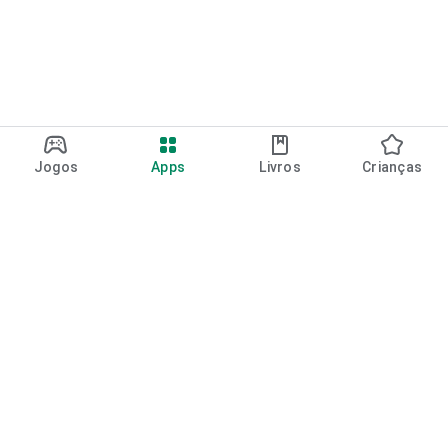
Jogos
Apps
Livros
Crianças
Google Play
Play Pass
Pontos do Play Points
Vales-presente