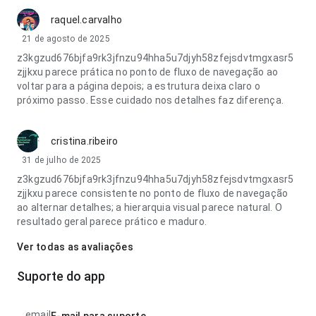
raquel.carvalho
21 de agosto de 2025
z3kgzud676bjfa9rk3jfnzu94hha5u7djyh58zfejsdvtmgxasr5
zjjkxu parece prática no ponto de fluxo de navegação ao
voltar para a página depois; a estrutura deixa claro o
próximo passo. Esse cuidado nos detalhes faz diferença.
cristina.ribeiro
31 de julho de 2025
z3kgzud676bjfa9rk3jfnzu94hha5u7djyh58zfejsdvtmgxasr5
zjjkxu parece consistente no ponto de fluxo de navegação
ao alternar detalhes; a hierarquia visual parece natural. O
resultado geral parece prático e maduro.
Ver todas as avaliações
Suporte do app
email