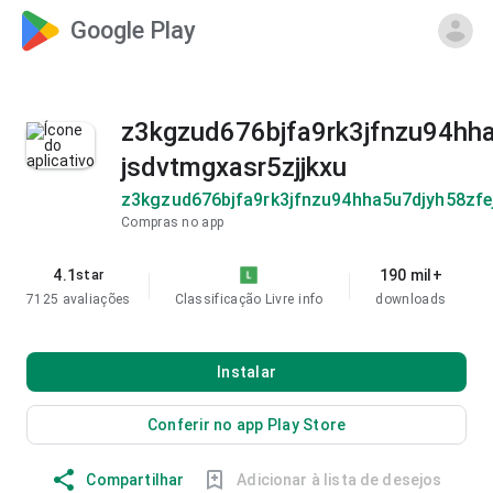
Google Play
z3kgzud676bjfa9rk3jfnzu94hh
jsdvtmgxasr5zjjkxu
z3kgzud676bjfa9rk3jfnzu94hha5u7djyh58zfe
Compras no app
4.1
190 mil+
star
7125 avaliações
Classificação Livre
info
downloads
Instalar
Conferir no app Play Store
Compartilhar
Adicionar à lista de desejos