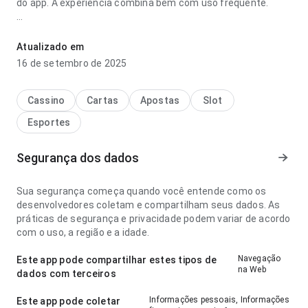
do app. A experiência combina bem com uso frequente.
z3kgzud676bjfa9rk3jfnzu94hha5u7djyh58zfejsdvtmgxasr5zjjkx
parece madura no ponto de velocidade de carregamento ao
Atualizado em
alternar detalhes; os rótulos são fáceis de acompanhar.
16 de setembro de 2025
Ajuda quem quer decidir rapidamente se vale instalar.
Cassino
Cartas
Apostas
Slot
Esportes
Segurança dos dados
Sua segurança começa quando você entende como os
desenvolvedores coletam e compartilham seus dados. As
práticas de segurança e privacidade podem variar de acordo
com o uso, a região e a idade.
Navegação
Este app pode compartilhar estes tipos de
na Web
dados com terceiros
Informações pessoais, Informações
Este app pode coletar