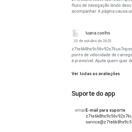
fluxo de navegação lendo descr
acompanhar. A página causa u
luana.coelho
23 de outubro de 2025
z7te6k8hx9c56v92s76us7npes7
ponto de velocidade de carreg
é previsível. Ajuda quem quer d
Ver todas as avaliações
Suporte do app
email
E-mail para suporte
z7te6k8hx9c56v92s76u
service@z7te6k8hx9c5