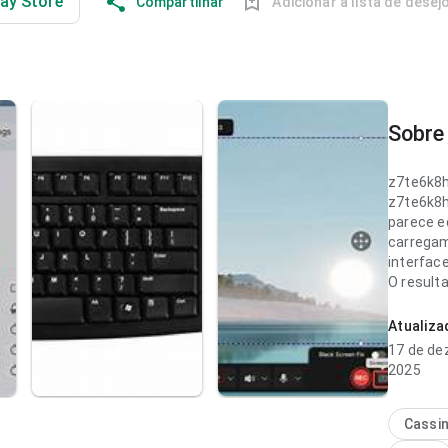
lay Store
Compartilhar
Adicionar à lista de desej
Sobre 
z7te6k8
z7te6k8
parece e
carregam
interfac
O result
z7te6k8
Atualiz
parece fá
17 de de
navegaçã
2025
hierarqui
combina 
Cassi