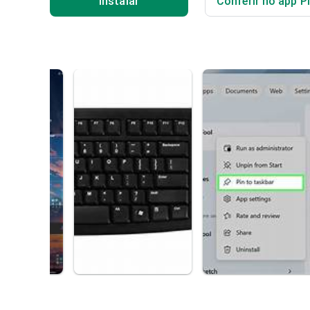
Instalar
Conferir no app P