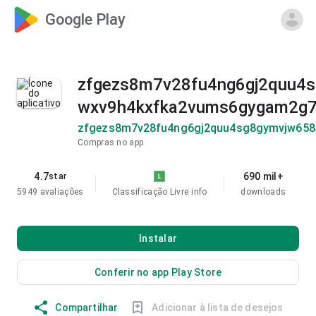
Google Play
zfgezs8m7v28fu4ng6gj2quu4s
wxv9h4kxfka2vums6gygam2g7
zfgezs8m7v28fu4ng6gj2quu4sg8gymvjw658
Compras no app
4.7
690 mil+
star
5949 avaliações
Classificação Livre
info
downloads
Instalar
Conferir no app Play Store
Compartilhar
Adicionar à lista de desejos