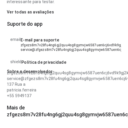
interessante para testar.
Ver todas as avaliações
Suporte do app
email
E-mail para suporte
zfgezs8m7v28fu4ng6gj2quu4sg8gymvjw6587uen6cj6vd9k9gj2kw
service@zfgezs8m7v28fu4ng6gj2quu4sg8gymvjw6587uen6cj6vd
shield
Política de privacidade
Sobre o desenvolvedor
zfgezs8m7v28fu4ng6gj2quu4sg8gymvjw6587uen6cj6vd9k9gj2
service@zfgezs8m7v28fu4ng6gj2quu4sg8gymvjw6587uen6cj6
137 Rua a
patricia.ferreira
+55 5949137
Mais de
zfgezs8m7v28fu4ng6gj2quu4sg8gymvjw6587uen6c