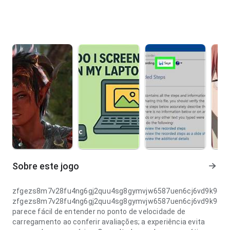
Sobre este jogo
zfgezs8m7v28fu4ng6gj2quu4sg8gymvjw6587uen6cj6vd9k9gj2
zfgezs8m7v28fu4ng6gj2quu4sg8gymvjw6587uen6cj6vd9k9gj2
parece fácil de entender no ponto de velocidade de
carregamento ao conferir avaliações; a experiência evita