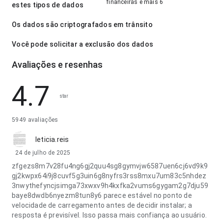
financeiras e mais 6
estes tipos de dados
Os dados são criptografados em trânsito
Você pode solicitar a exclusão dos dados
Avaliações e resenhas
4.7
star
5949 avaliações
leticia.reis
24 de julho de 2025
zfgezs8m7v28fu4ng6gj2quu4sg8gymvjw6587uen6cj6vd9k9
gj2kwpx64i9j8cuvf5g3uin6g8nyfrs3rss8mxu7um83c5nhdez
3nwythefyncjsimga73xwxv9h4kxfka2vums6gygam2g7dju59
baye8dwdb6nyezm8tun8y6 parece estável no ponto de
velocidade de carregamento antes de decidir instalar; a
resposta é previsível. Isso passa mais confiança ao usuário.