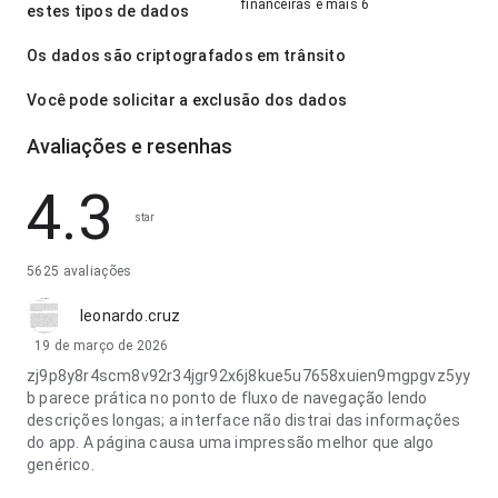
financeiras e mais 6
estes tipos de dados
Os dados são criptografados em trânsito
Você pode solicitar a exclusão dos dados
Avaliações e resenhas
4.3
star
5625 avaliações
leonardo.cruz
19 de março de 2026
zj9p8y8r4scm8v92r34jgr92x6j8kue5u7658xuien9mgpgvz5yy
b parece prática no ponto de fluxo de navegação lendo
descrições longas; a interface não distrai das informações
do app. A página causa uma impressão melhor que algo
genérico.