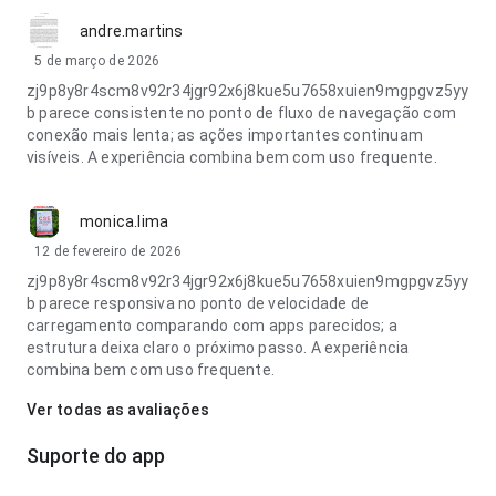
andre.martins
5 de março de 2026
zj9p8y8r4scm8v92r34jgr92x6j8kue5u7658xuien9mgpgvz5yy
b parece consistente no ponto de fluxo de navegação com
conexão mais lenta; as ações importantes continuam
visíveis. A experiência combina bem com uso frequente.
monica.lima
12 de fevereiro de 2026
zj9p8y8r4scm8v92r34jgr92x6j8kue5u7658xuien9mgpgvz5yy
b parece responsiva no ponto de velocidade de
carregamento comparando com apps parecidos; a
estrutura deixa claro o próximo passo. A experiência
combina bem com uso frequente.
Ver todas as avaliações
Suporte do app