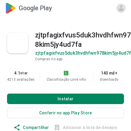
Google Play
zjtpfagixfvus5duk3hvdhfwn97
8kim5jy4ud7fa
zjtpfagixfvus5duk3hvdhfwn978kim5jy4ud7
Compras no app
4.1
140 mil+
star
4213 avaliações
Classificação Livre
info
downloads
Instalar
Conferir no app Play Store
Compartilhar
Adicionar à lista de desejos