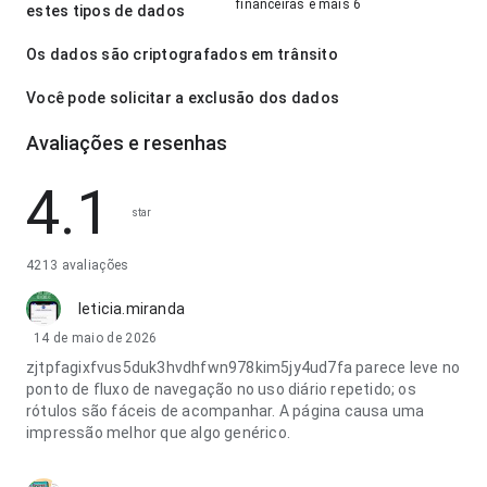
financeiras e mais 6
estes tipos de dados
Os dados são criptografados em trânsito
Você pode solicitar a exclusão dos dados
Avaliações e resenhas
4.1
star
4213 avaliações
leticia.miranda
14 de maio de 2026
zjtpfagixfvus5duk3hvdhfwn978kim5jy4ud7fa parece leve no
ponto de fluxo de navegação no uso diário repetido; os
rótulos são fáceis de acompanhar. A página causa uma
impressão melhor que algo genérico.